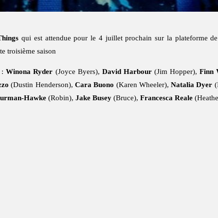
Things
qui est attendue pour le 4 juillet prochain sur la plateforme 
te troisième saison
 :
Winona Ryder
(Joyce Byers),
David Harbour
(Jim Hopper),
Finn 
zzo
(Dustin Henderson),
Cara Buono
(Karen Wheeler),
Natalia Dyer
(
hurman-Hawke
(Robin),
Jake Busey
(Bruce),
Francesca Reale
(Heathe