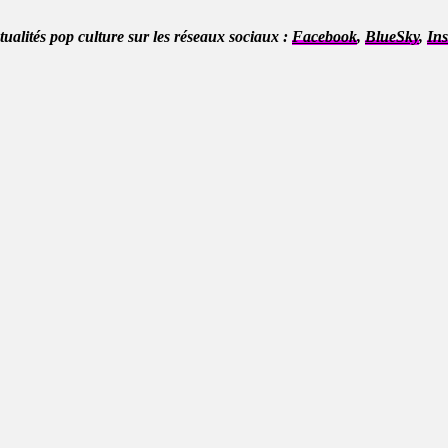
ctualités pop culture sur les réseaux sociaux :
Facebook
,
BlueSky
,
In