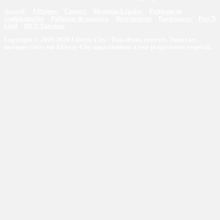
Accueil
A Propos
Contact
Mentions Légales
Politique de
confidentialité
Politique de notation
Recrutement
Partenaires
Pop'N
Chill
MCU Timeline
Copyright © 2009-2026 Eklecty-City - Tous droits réservés. Toutes les
marques citées sur Eklecty-City appartiennent à leur propriétaire respectif.