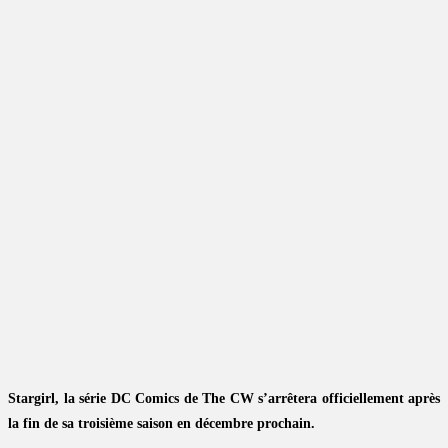
Stargirl, la série DC Comics de The CW s’arrêtera officiellement après
la fin de sa troisième saison en décembre prochain.