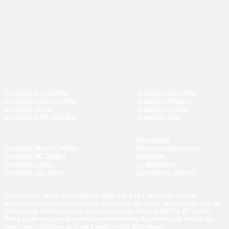
Actualités Pop Culture
Actualités jeux vidéo
Actualités cinéma et films
Actualités Musique
Actualités Séries
Actualités Comics
Actualités DVD / Blu-Ray
Actualités Tech
Chroniques
Actualités Marvel Studios
Interviews des acteurs
Actualités DC Studios
Emissions
Actualités Netflix
La Rédaction
Actualités Star Wars
Chronologie Marvel
Eklecty-City, média francophone dédié à la Pop Culture. Retrouvez
quotidiennement toute l’actualité du cinéma, des séries, du jeu vidéo et de la
culture web. Référence pour les communautés Marvel (MCU), DC et Star
Wars, le site propose des news incontournables, des dossiers de fond et des
interviews exclusives axés sur l'analyse et le décryptage.