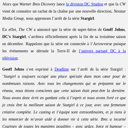
Alors que
Warner Bros Dicovery
lance
la division DC Studios
et que la
CW
vient de connaitre un rachat de la chaîne par une nouvelle direction,
Nexstar
Media Group
, nous apprenons l’arrêt de la série
Stargirl
.
En effet,
The CW
a annoncé que la série de super-héros de
Geoff Johns
,
DC’s Stargirl
, s’arrêtera officiellement après la fin de sa troisième saison
en décembre. Rappelons que la série est connectée à l’Arrowverse puisque
les évènements se déroule la Terre-II de
l’univers partagé DC à la
télévision
.
Geoff Johns
s’est exprimé à
Deadline
sur l’arrêt de la série Stargirl :
‘
Stargirl a toujours occupé une place spéciale dans mon cœur pour de
nombreuses raisons. Avec tous les changements qui se préparent sur le
réseau, nous étions conscients que cette saison était peut-être la dernière.
Nous avons donc écrit en gardant cela à l’esprit et nous avons livré ce que
je crois être la meilleure saison de Stargirl à ce jour, avec une fermeture
créative complète. Le casting et l’équipe sont extraordinaires, et je tiens à
les remercier de m’avoir aidé à donner vie à cette série. Brec a incarné
Courtney de toutes les manières possibles – avec grâce, force et humour –