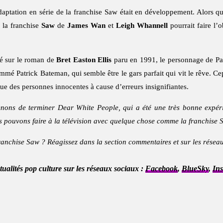
ptation en série de la franchise Saw était en développement. Alors 
, la franchise
Saw
de
James Wan
et
Leigh Whannell
pourrait faire l’o
é sur le roman de
Bret Easton Ellis
paru en 1991, le personnage de Patr
mmé Patrick Bateman, qui semble être le gars parfait qui vit le rêve. Ce
tue des personnes innocentes à cause d’erreurs insignifiantes.
nons de terminer Dear White People, qui a été une très bonne expéri
 pouvons faire à la télévision avec quelque chose comme la franchise S
ranchise Saw ? Réagissez dans la section commentaires et sur les résea
ctualités pop culture sur les réseaux sociaux :
Facebook
,
BlueSky
,
In