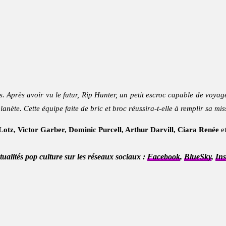
s. Après avoir vu le futur, Rip Hunter, un petit escroc capable de voyag
nète. Cette équipe faite de bric et broc réussira-t-elle à remplir sa mis
otz, Victor Garber, Dominic Purcell, Arthur Darvill, Ciara Renée
e
ctualités pop culture sur les réseaux sociaux :
Facebook
,
BlueSky
,
In