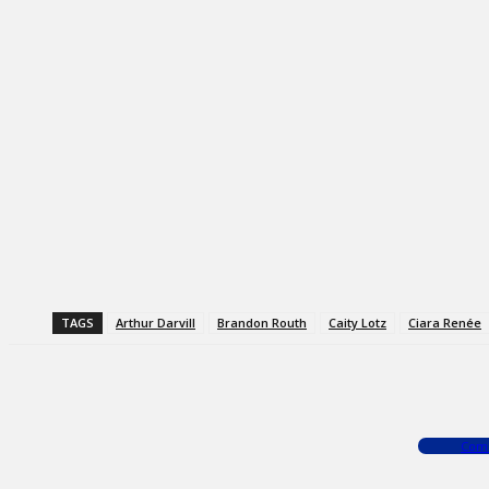
TAGS
Arthur Darvill
Brandon Routh
Caity Lotz
Ciara Renée
Facebook
X
WhatsApp
Com