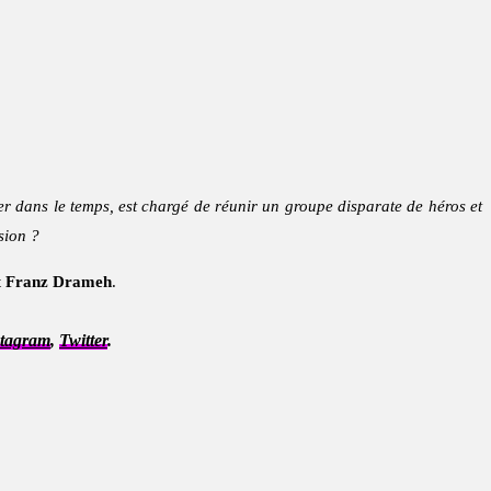
er dans le temps, est chargé de réunir un groupe disparate de héros et
sion ?
t
Franz Drameh
.
stagram
,
Twitter
.