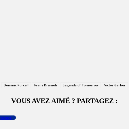
Dominic Purcell
Franz Drameh
Legends of Tomorrow
Victor Garber
VOUS AVEZ AIMÉ ? PARTAGEZ :
menter