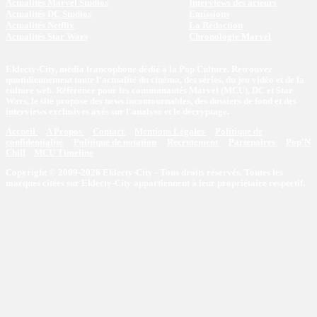
Actualités Marvel Studios
Interviews des acteurs
Actualités DC Studios
Emissions
Actualités Netflix
La Rédaction
Actualités Star Wars
Chronologie Marvel
Eklecty-City, média francophone dédié à la Pop Culture. Retrouvez
quotidiennement toute l’actualité du cinéma, des séries, du jeu vidéo et de la
culture web. Référence pour les communautés Marvel (MCU), DC et Star
Wars, le site propose des news incontournables, des dossiers de fond et des
interviews exclusives axés sur l'analyse et le décryptage.
Accueil
A Propos
Contact
Mentions Légales
Politique de
confidentialité
Politique de notation
Recrutement
Partenaires
Pop'N
Chill
MCU Timeline
Copyright © 2009-2026 Eklecty-City - Tous droits réservés. Toutes les
marques citées sur Eklecty-City appartiennent à leur propriétaire respectif.