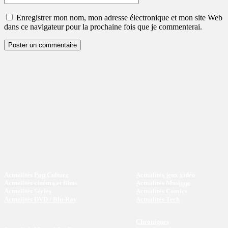
:
Enregistrer mon nom, mon adresse électronique et mon site Web
dans ce navigateur pour la prochaine fois que je commenterai.
Actualités Pop Culture
Actualités jeux vidéo
Actualités cinéma et films
Actualités Musique
Actualités Séries
Actualités Comics
Actualités DVD / Blu-Ray
Actualités Tech
Chroniques