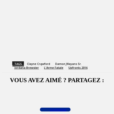
TAGS
Clayne Crawford
Damon Wayans Sr.
Jordana Brewster
L'Arme Fatale
Upfronts 2016
VOUS AVEZ AIMÉ ? PARTAGEZ :
Facebook
X
WhatsApp
Commenter