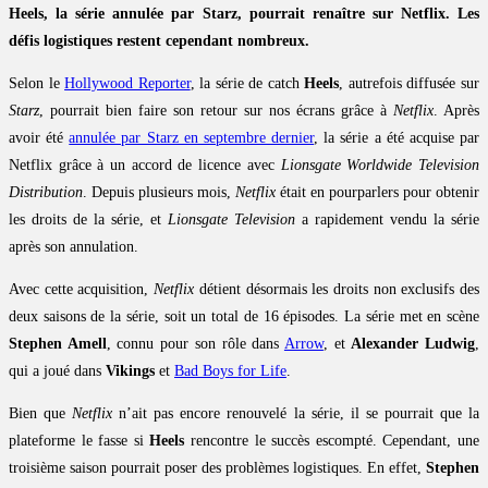
Heels, la série annulée par Starz, pourrait renaître sur Netflix. Les
défis logistiques restent cependant nombreux.
Selon le
Hollywood Reporter
, la série de catch
Heels
, autrefois diffusée sur
Starz
, pourrait bien faire son retour sur nos écrans grâce à
Netflix
. Après
avoir été
annulée par Starz en septembre dernier
, la série a été acquise par
Netflix grâce à un accord de licence avec
Lionsgate Worldwide Television
Distribution
. Depuis plusieurs mois,
Netflix
était en pourparlers pour obtenir
les droits de la série, et
Lionsgate Television
a rapidement vendu la série
après son annulation.
Avec cette acquisition,
Netflix
détient désormais les droits non exclusifs des
deux saisons de la série, soit un total de 16 épisodes. La série met en scène
Stephen Amell
, connu pour son rôle dans
Arrow
, et
Alexander Ludwig
,
qui a joué dans
Vikings
et
Bad Boys for Life
.
Bien que
Netflix
n’ait pas encore renouvelé la série, il se pourrait que la
plateforme le fasse si
Heels
rencontre le succès escompté. Cependant, une
troisième saison pourrait poser des problèmes logistiques. En effet,
Stephen