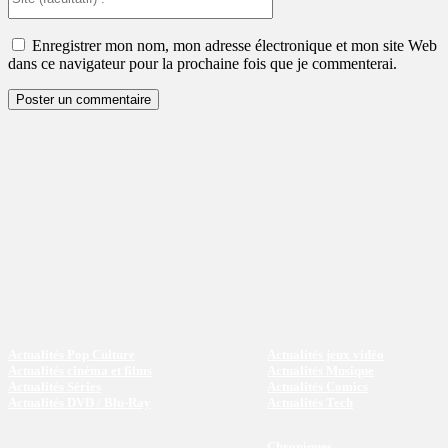
(facultatif)
:
Enregistrer mon nom, mon adresse électronique et mon site Web
dans ce navigateur pour la prochaine fois que je commenterai.
Actualités Pop Culture
Actualités jeux vidéo
Actualités cinéma et films
Actualités Musique
Actualités Séries
Actualités Comics
Actualités DVD / Blu-Ray
Actualités Tech
Chroniques