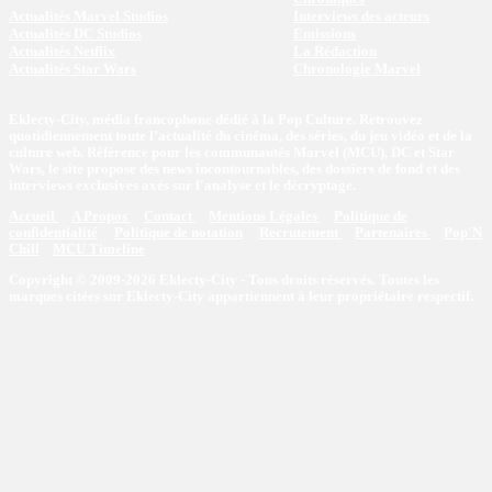
Actualités Marvel Studios
Interviews des acteurs
Actualités DC Studios
Emissions
Actualités Netflix
La Rédaction
Actualités Star Wars
Chronologie Marvel
Eklecty-City, média francophone dédié à la Pop Culture. Retrouvez
quotidiennement toute l’actualité du cinéma, des séries, du jeu vidéo et de la
culture web. Référence pour les communautés Marvel (MCU), DC et Star
Wars, le site propose des news incontournables, des dossiers de fond et des
interviews exclusives axés sur l'analyse et le décryptage.
Accueil
A Propos
Contact
Mentions Légales
Politique de
confidentialité
Politique de notation
Recrutement
Partenaires
Pop'N
Chill
MCU Timeline
Copyright © 2009-2026 Eklecty-City - Tous droits réservés. Toutes les
marques citées sur Eklecty-City appartiennent à leur propriétaire respectif.