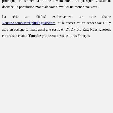
provoqué, va sonner la fin de l’Humanité… ou presque. Quasiment
décimée, la population mondiale voit s’éveiller un monde nouveau…
La série sera diffusé exclusivement sur cette chaine
Youtube.com/user/HplusDigitalSeries
, si le succès est au rendez-vous il y
aura un passage tv, mais aussi une sortie en DVD / Blu-Ray. Nous ignorons
encore si a chaine
Youtube
proposera des sous-titres Français.