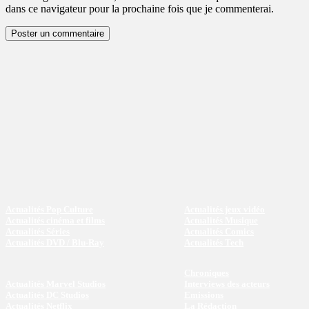
dans ce navigateur pour la prochaine fois que je commenterai.
Actualités Pop Culture
Actualités jeux vidéo
Actualités cinéma et films
Actualités Musique
Actualités Séries
Actualités Comics
Actualités DVD / Blu-Ray
Actualités Tech
Chroniques
Actualités Marvel Studios
Interviews des acteurs
Actualités DC Studios
Emissions
Actualités Netflix
La Rédaction