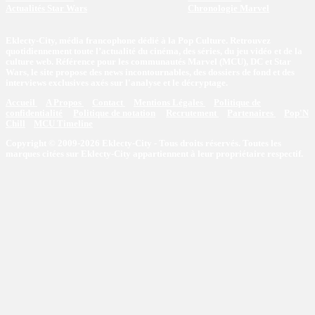
Actualités Star Wars
Chronologie Marvel
Eklecty-City, média francophone dédié à la Pop Culture. Retrouvez
quotidiennement toute l’actualité du cinéma, des séries, du jeu vidéo et de la
culture web. Référence pour les communautés Marvel (MCU), DC et Star
Wars, le site propose des news incontournables, des dossiers de fond et des
interviews exclusives axés sur l'analyse et le décryptage.
Accueil
A Propos
Contact
Mentions Légales
Politique de
confidentialité
Politique de notation
Recrutement
Partenaires
Pop'N
Chill
MCU Timeline
Copyright © 2009-2026 Eklecty-City - Tous droits réservés. Toutes les
marques citées sur Eklecty-City appartiennent à leur propriétaire respectif.