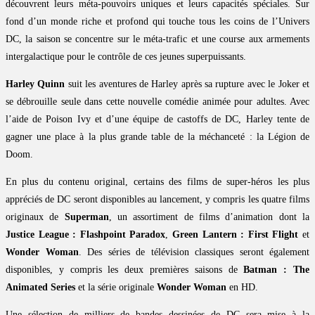
découvrent leurs méta-pouvoirs uniques et leurs capacités spéciales. Sur
fond d’un monde riche et profond qui touche tous les coins de l’Univers
DC, la saison se concentre sur le méta-trafic et une course aux armements
intergalactique pour le contrôle de ces jeunes superpuissants.
Harley Quinn
suit les aventures de Harley après sa rupture avec le Joker et
se débrouille seule dans cette nouvelle comédie animée pour adultes. Avec
l’aide de Poison Ivy et d’une équipe de castoffs de DC, Harley tente de
gagner une place à la plus grande table de la méchanceté : la Légion de
Doom.
En plus du contenu original, certains des films de super-héros les plus
appréciés de DC seront disponibles au lancement, y compris les quatre films
originaux de
Superman
, un assortiment de films d’animation dont la
Justice League : Flashpoint Paradox
,
Green Lantern : First Flight
et
Wonder Woman
. Des séries de télévision classiques seront également
disponibles, y compris les deux premières saisons de
Batman : The
Animated Series
et la série originale
Wonder Woman
en HD.
Une sélection de milliers de bandes dessinées de DC sera mise à la