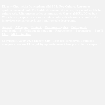
Eklecty-City, média francophone dédié à la Pop Culture. Retrouvez
quotidiennement toute l’actualité du cinéma, des séries, du jeu vidéo et de la
culture web. Référence pour les communautés Marvel (MCU), DC et Star
Wars, le site propose des news incontournables, des dossiers de fond et des
interviews exclusives axés sur l'analyse et le décryptage.
Accueil
A Propos
Contact
Mentions Légales
Politique de
confidentialité
Politique de notation
Recrutement
Partenaires
Pop'N
Chill
MCU Timeline
Copyright © 2009-2026 Eklecty-City - Tous droits réservés. Toutes les
marques citées sur Eklecty-City appartiennent à leur propriétaire respectif.