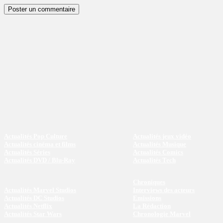
Actualités Pop Culture
Actualités jeux vidéo
Actualités cinéma et films
Actualités Musique
Actualités Séries
Actualités Comics
Actualités DVD / Blu-Ray
Actualités Tech
Chroniques
Actualités Marvel Studios
Interviews des acteurs
Actualités DC Studios
Emissions
Actualités Netflix
La Rédaction
Actualités Star Wars
Chronologie Marvel