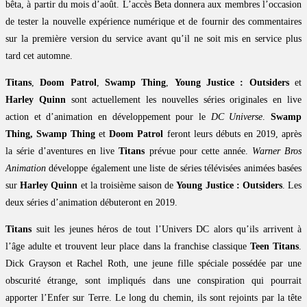
bêta, à partir du mois d’août. L’accès Beta donnera aux membres l’occasion
de tester la nouvelle expérience numérique et de fournir des commentaires
sur la première version du service avant qu’il ne soit mis en service plus
tard cet automne.
Titans
,
Doom Patrol
,
Swamp Thing
,
Young Justice : Outsiders
et
Harley Quinn
sont actuellement les nouvelles séries originales en live
action et d’animation en développement pour le
DC Universe
.
Swamp
Thing, Swamp Thing
et
Doom Patrol
feront leurs débuts en 2019, après
la série d’aventures en live
Titans
prévue pour cette année.
Warner Bros
Animation
développe également une liste de séries télévisées animées basées
sur
Harley Quinn
et la troisième saison de
Young Justice : Outsiders
. Les
deux séries d’animation débuteront en 2019.
Titans
suit les jeunes héros de tout l’Univers DC alors qu’ils arrivent à
l’âge adulte et trouvent leur place dans la franchise classique
Teen Titans
.
Dick Grayson et Rachel Roth, une jeune fille spéciale possédée par une
obscurité étrange, sont impliqués dans une conspiration qui pourrait
apporter l’Enfer sur Terre. Le long du chemin, ils sont rejoints par la tête