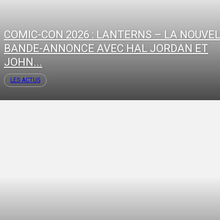
COMIC-CON 2026 : LANTERNS – LA NOUVE
BANDE-ANNONCE AVEC HAL JORDAN ET
JOHN...
LES ACTUS