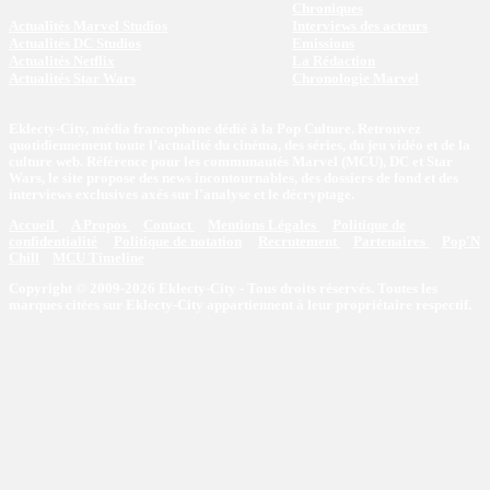
Chroniques
Actualités Marvel Studios
Interviews des acteurs
Actualités DC Studios
Emissions
Actualités Netflix
La Rédaction
Actualités Star Wars
Chronologie Marvel
Eklecty-City, média francophone dédié à la Pop Culture. Retrouvez
quotidiennement toute l’actualité du cinéma, des séries, du jeu vidéo et de la
culture web. Référence pour les communautés Marvel (MCU), DC et Star
Wars, le site propose des news incontournables, des dossiers de fond et des
interviews exclusives axés sur l'analyse et le décryptage.
Accueil
A Propos
Contact
Mentions Légales
Politique de
confidentialité
Politique de notation
Recrutement
Partenaires
Pop'N
Chill
MCU Timeline
Copyright © 2009-2026 Eklecty-City - Tous droits réservés. Toutes les
marques citées sur Eklecty-City appartiennent à leur propriétaire respectif.