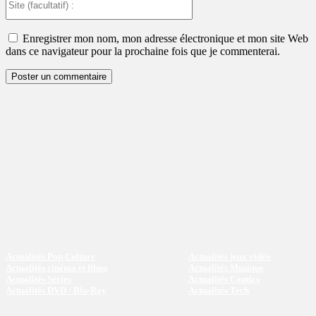
(facultatif)
:
Enregistrer mon nom, mon adresse électronique et mon site Web
dans ce navigateur pour la prochaine fois que je commenterai.
Actualités Pop Culture
Actualités jeux vidéo
Actualités cinéma et films
Actualités Musique
Actualités Séries
Actualités Comics
Actualités DVD / Blu-Ray
Actualités Tech