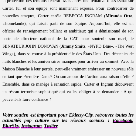
la protection des témoins fédéral. Mais après une tentative d’assassinat sur
Carter, lui et son équipe sont maintenant exposés. Pour contrecarrer de
nouvelles attaques, Carter enrôle REBECCA INGRAM (
Miranda Otto
,
«Homeland»), qui faisait parti de son équipe. Aujourd’hui, elle est un
officier de renseignement brillant et ambitieux qui a démissionné de son
poste de directeur national de la CAT pour soutenir son mari, le
SÉNATEUR JOHN DONOVAN (
Jimmy Smits
, «NYPD Blue», «The West
Wing»), dans sa course à la présidentielle des États-Unis. Des décennies de
nuits blanches et les anniversaires manqués pour arriver au sommet. Avec la
Maison Blanche à leur portée, peut-elle vraiment embrasser un nouveau rôle
en tant que Première Dame? Ou son amour de l’action aura raison d’elle ?
Ensemble, dans ce manège à sensation rapide, Carter et Ingram découvrent
un réseau terroriste sophistiqué qui va les obliger à se demander : A qui
peuvent-ils faire confiance ?
Votre soutien est important pour Eklecty-City, retrouvez toutes les
actualités pop culture sur les réseaux sociaux :
Facebook
,
BlueSky
,
Instagram
,
Twitter
.