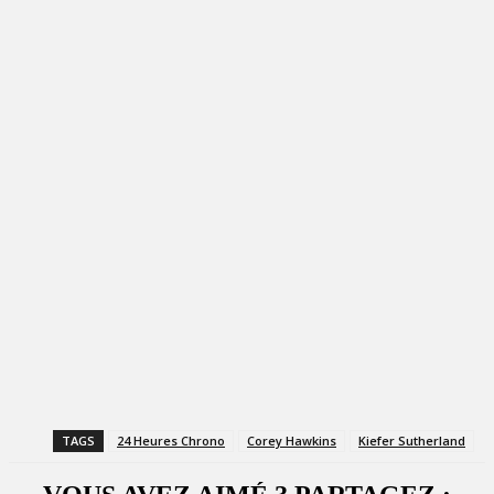
TAGS
24 Heures Chrono
Corey Hawkins
Kiefer Sutherland