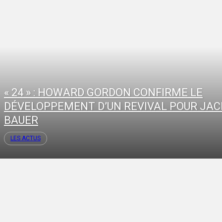
« 24 » : HOWARD GORDON CONFIRME LE
DÉVELOPPEMENT D’UN REVIVAL POUR JAC
BAUER
LES ACTUS