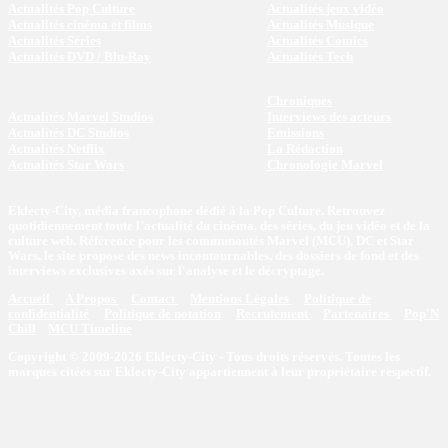
Actualités Pop Culture
Actualités jeux vidéo
Actualités cinéma et films
Actualités Musique
Actualités Séries
Actualités Comics
Actualités DVD / Blu-Ray
Actualités Tech
Chroniques
Actualités Marvel Studios
Interviews des acteurs
Actualités DC Studios
Emissions
Actualités Netflix
La Rédaction
Actualités Star Wars
Chronologie Marvel
Eklecty-City, média francophone dédié à la Pop Culture. Retrouvez
quotidiennement toute l’actualité du cinéma, des séries, du jeu vidéo et de la
culture web. Référence pour les communautés Marvel (MCU), DC et Star
Wars, le site propose des news incontournables, des dossiers de fond et des
interviews exclusives axés sur l'analyse et le décryptage.
Accueil
A Propos
Contact
Mentions Légales
Politique de
confidentialité
Politique de notation
Recrutement
Partenaires
Pop'N
Chill
MCU Timeline
Copyright © 2009-2026 Eklecty-City - Tous droits réservés. Toutes les
marques citées sur Eklecty-City appartiennent à leur propriétaire respectif.