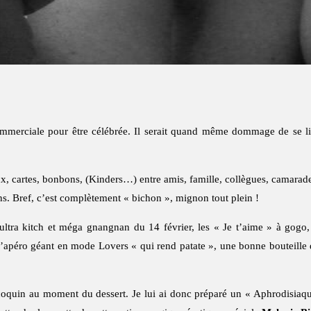
ommerciale pour être célébrée. Il serait quand même dommage de se l
, cartes, bonbons, (Kinders…) entre amis, famille, collègues, camarades 
ens. Bref, c’est complètement « bichon », mignon tout plein !
é ultra kitch et méga gnangnan du 14 février, les « Je t’aime » à gogo
apéro géant en mode Lovers « qui rend patate », une bonne bouteille de
 coquin au moment du dessert. Je lui ai donc préparé un « Aphrodisiaqu