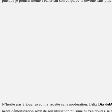
puisque je pourrai même l’étaler sur son corps. Je te dévoile sans plus
N’hésite pas à jouer avec ma recette sans modération.
Feliz Dia de
petite démonstration sexy de son utilisation puisque tu t’en doutes, je