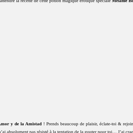
 attendre la recette de cette potion magique érotique spéciale
Melanie Bi
lAmor y de la Amistad
! Prends beaucoup de plaisir, éclate-toi & rejo
 n’ai absolument pas résisté à la tentation de la gouter pour toi… J’ai c