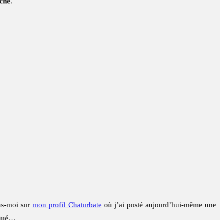
che
.
ins-moi sur
mon profil Chaturbate
où j’ai posté aujourd’hui-même une
raqué…