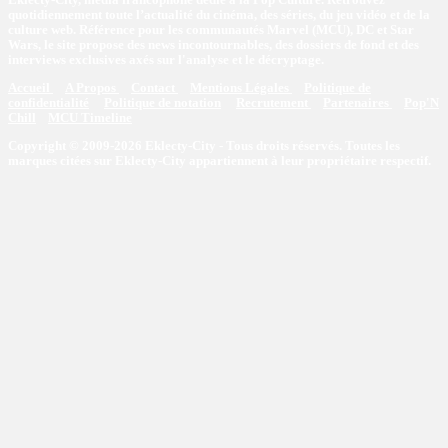
quotidiennement toute l’actualité du cinéma, des séries, du jeu vidéo et de la
culture web. Référence pour les communautés Marvel (MCU), DC et Star
Wars, le site propose des news incontournables, des dossiers de fond et des
interviews exclusives axés sur l'analyse et le décryptage.
Accueil
A Propos
Contact
Mentions Légales
Politique de
confidentialité
Politique de notation
Recrutement
Partenaires
Pop'N
Chill
MCU Timeline
Copyright © 2009-2026 Eklecty-City - Tous droits réservés. Toutes les
marques citées sur Eklecty-City appartiennent à leur propriétaire respectif.