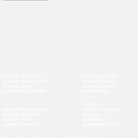
Actualités Pop Culture
Actualités jeux vidéo
Actualités cinéma et films
Actualités Musique
Actualités Séries
Actualités Comics
Actualités DVD / Blu-Ray
Actualités Tech
Chroniques
Actualités Marvel Studios
Interviews des acteurs
Actualités DC Studios
Emissions
Actualités Netflix
La Rédaction
Actualités Star Wars
Chronologie Marvel
Eklecty-City, média francophone dédié à la Pop Culture. Retrouvez