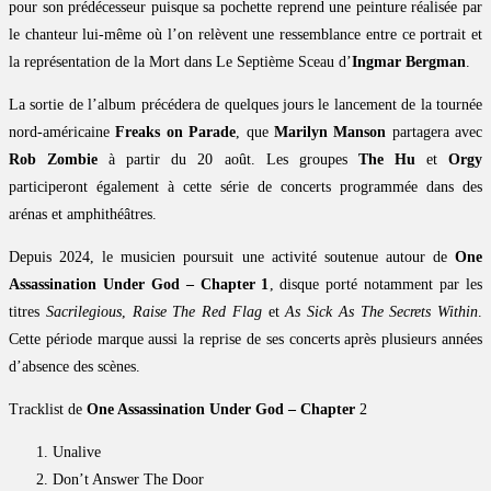
pour son prédécesseur puisque sa pochette reprend une peinture réalisée par
le chanteur lui-même où l’on relèvent une ressemblance entre ce portrait et
la représentation de la Mort dans Le Septième Sceau d’
Ingmar Bergman
.
La sortie de l’album précédera de quelques jours le lancement de la tournée
nord-américaine
Freaks on Parade
, que
Marilyn Manson
partagera avec
Rob Zombie
à partir du 20 août. Les groupes
The Hu
et
Orgy
participeront également à cette série de concerts programmée dans des
arénas et amphithéâtres.
Depuis 2024, le musicien poursuit une activité soutenue autour de
One
Assassination Under God – Chapter 1
, disque porté notamment par les
titres
Sacrilegious
,
Raise The Red Flag
et
As Sick As The Secrets Within
.
Cette période marque aussi la reprise de ses concerts après plusieurs années
d’absence des scènes.
Tracklist de
One Assassination Under God – Chapter
2
Unalive
Don’t Answer The Door