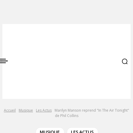
Accueil
Musique
Les Actus
Marilyn Manson reprend "In The Air Tonight"
de Phil Collins
MUSIQUE
LES ACTUS