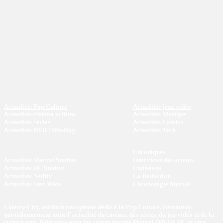
Actualités Pop Culture
Actualités jeux vidéo
Actualités cinéma et films
Actualités Musique
Actualités Séries
Actualités Comics
Actualités DVD / Blu-Ray
Actualités Tech
Chroniques
Actualités Marvel Studios
Interviews des acteurs
Actualités DC Studios
Emissions
Actualités Netflix
La Rédaction
Actualités Star Wars
Chronologie Marvel
Eklecty-City, média francophone dédié à la Pop Culture. Retrouvez
quotidiennement toute l’actualité du cinéma, des séries, du jeu vidéo et de la
culture web. Référence pour les communautés Marvel (MCU), DC et Star