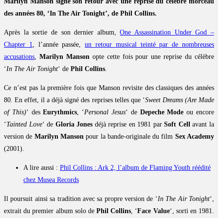
Marilyn Manson signe son retour avec une reprise du célèbre morceau
des années 80, ‘In The Air Tonight’, de Phil Collins.
Après la sortie de son dernier album,
One Assassination Under God –
Chapter 1
, l’année passée,
un retour musical teinté par de nombreuses
accusations
,
Marilyn Manson
opte cette fois pour une reprise du célèbre
‘
In The Air Tonight
‘ de
Phil Collins
.
Ce n’est pas la première fois que Manson revisite des classiques des années
80. En effet, il a déjà signé des reprises telles que ‘
Sweet Dreams (Are Made
of This)
‘ des
Eurythmics
, ‘
Personal Jesus
‘ de
Depeche Mode
ou encore
‘
Tainted Love
‘ de
Gloria Jones
déjà reprise en 1981 par
Soft Cell
avant la
version de
Marilyn Manson
pour la bande-originale du film
Sex Academy
(2001).
A lire aussi :
Phil Collins : Ark 2, l’album de Flaming Youth réédité
chez Musea Records
Il poursuit ainsi sa tradition avec sa propre version de ‘
In The Air Tonight
‘,
extrait du premier album solo de
Phil Collins
, ‘
Face Value
‘, sorti en 1981.