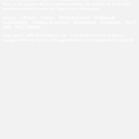
Wars, le site propose des news incontournables, des dossiers de fond et des
interviews exclusives axés sur l'analyse et le décryptage.
Accueil
A Propos
Contact
Mentions Légales
Politique de
confidentialité
Politique de notation
Recrutement
Partenaires
Pop'N
Chill
MCU Timeline
Copyright © 2009-2026 Eklecty-City - Tous droits réservés. Toutes les
marques citées sur Eklecty-City appartiennent à leur propriétaire respectif.