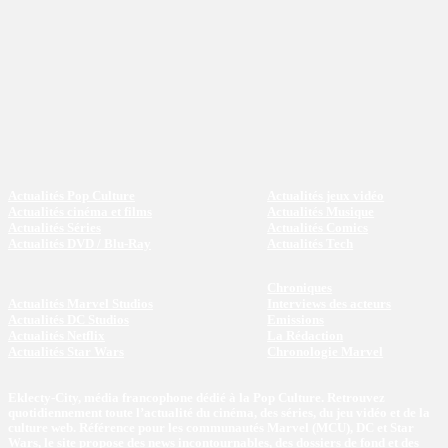
Actualités Pop Culture
Actualités jeux vidéo
Actualités cinéma et films
Actualités Musique
Actualités Séries
Actualités Comics
Actualités DVD / Blu-Ray
Actualités Tech
Chroniques
Actualités Marvel Studios
Interviews des acteurs
Actualités DC Studios
Emissions
Actualités Netflix
La Rédaction
Actualités Star Wars
Chronologie Marvel
Eklecty-City, média francophone dédié à la Pop Culture. Retrouvez
quotidiennement toute l’actualité du cinéma, des séries, du jeu vidéo et de la
culture web. Référence pour les communautés Marvel (MCU), DC et Star
Wars, le site propose des news incontournables, des dossiers de fond et des