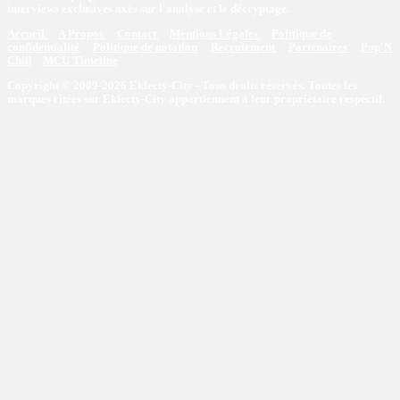
interviews exclusives axés sur l'analyse et le décryptage.
Accueil
A Propos
Contact
Mentions Légales
Politique de
confidentialité
Politique de notation
Recrutement
Partenaires
Pop'N
Chill
MCU Timeline
Copyright © 2009-2026 Eklecty-City - Tous droits réservés. Toutes les
marques citées sur Eklecty-City appartiennent à leur propriétaire respectif.