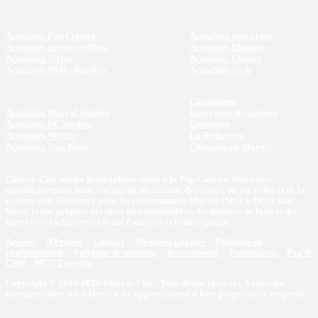
Actualités Pop Culture
Actualités jeux vidéo
Actualités cinéma et films
Actualités Musique
Actualités Séries
Actualités Comics
Actualités DVD / Blu-Ray
Actualités Tech
Chroniques
Actualités Marvel Studios
Interviews des acteurs
Actualités DC Studios
Emissions
Actualités Netflix
La Rédaction
Actualités Star Wars
Chronologie Marvel
Eklecty-City, média francophone dédié à la Pop Culture. Retrouvez
quotidiennement toute l’actualité du cinéma, des séries, du jeu vidéo et de la
culture web. Référence pour les communautés Marvel (MCU), DC et Star
Wars, le site propose des news incontournables, des dossiers de fond et des
interviews exclusives axés sur l'analyse et le décryptage.
Accueil
A Propos
Contact
Mentions Légales
Politique de
confidentialité
Politique de notation
Recrutement
Partenaires
Pop'N
Chill
MCU Timeline
Copyright © 2009-2026 Eklecty-City - Tous droits réservés. Toutes les
marques citées sur Eklecty-City appartiennent à leur propriétaire respectif.