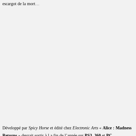
escargot de la mort…
Développé par
Spicy Horse
et édité chez
Electronic Arts
«
Alice : Madness
Returns
» devrait sortir à l a fin de l’année sur
PS3
,
360
et
PC
.