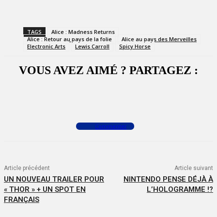
TAGS
Alice : Madness Returns
Alice : Retour au pays de la folie
Alice au pays des Merveilles
Electronic Arts
Lewis Carroll
Spicy Horse
VOUS AVEZ AIMÉ ? PARTAGEZ :
Facebook
X
WhatsApp
Commenter
Article précédent
Article suivant
UN NOUVEAU TRAILER POUR
NINTENDO PENSE DÉJÀ À
« THOR » + UN SPOT EN
L’HOLOGRAMME !?
FRANÇAIS