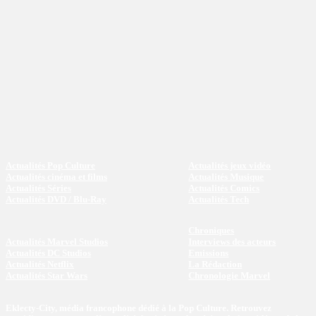
Actualités Pop Culture
Actualités jeux vidéo
Actualités cinéma et films
Actualités Musique
Actualités Séries
Actualités Comics
Actualités DVD / Blu-Ray
Actualités Tech
Chroniques
Actualités Marvel Studios
Interviews des acteurs
Actualités DC Studios
Emissions
Actualités Netflix
La Rédaction
Actualités Star Wars
Chronologie Marvel
Eklecty-City, média francophone dédié à la Pop Culture. Retrouvez