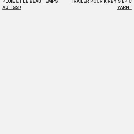
PLUIE ET LE BEAU TEMPS
TRAILER POUR KIRBY’S EPIC
AU TGS !
YARN !