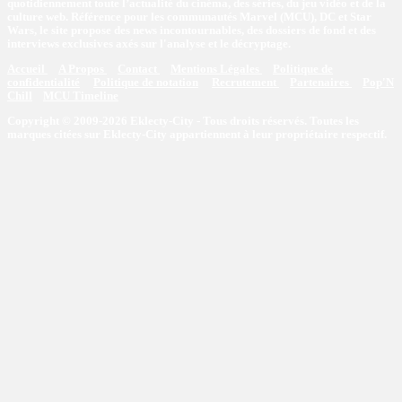
quotidiennement toute l’actualité du cinéma, des séries, du jeu vidéo et de la
culture web. Référence pour les communautés Marvel (MCU), DC et Star
Wars, le site propose des news incontournables, des dossiers de fond et des
interviews exclusives axés sur l'analyse et le décryptage.
Accueil
A Propos
Contact
Mentions Légales
Politique de
confidentialité
Politique de notation
Recrutement
Partenaires
Pop'N
Chill
MCU Timeline
Copyright © 2009-2026 Eklecty-City - Tous droits réservés. Toutes les
marques citées sur Eklecty-City appartiennent à leur propriétaire respectif.