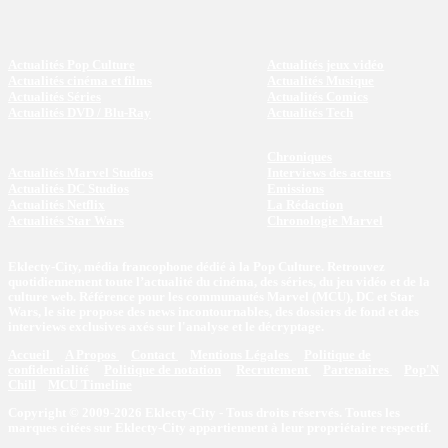
Actualités Pop Culture
Actualités jeux vidéo
Actualités cinéma et films
Actualités Musique
Actualités Séries
Actualités Comics
Actualités DVD / Blu-Ray
Actualités Tech
Chroniques
Actualités Marvel Studios
Interviews des acteurs
Actualités DC Studios
Emissions
Actualités Netflix
La Rédaction
Actualités Star Wars
Chronologie Marvel
Eklecty-City, média francophone dédié à la Pop Culture. Retrouvez
quotidiennement toute l’actualité du cinéma, des séries, du jeu vidéo et de la
culture web. Référence pour les communautés Marvel (MCU), DC et Star
Wars, le site propose des news incontournables, des dossiers de fond et des
interviews exclusives axés sur l'analyse et le décryptage.
Accueil
A Propos
Contact
Mentions Légales
Politique de
confidentialité
Politique de notation
Recrutement
Partenaires
Pop'N
Chill
MCU Timeline
Copyright © 2009-2026 Eklecty-City - Tous droits réservés. Toutes les
marques citées sur Eklecty-City appartiennent à leur propriétaire respectif.