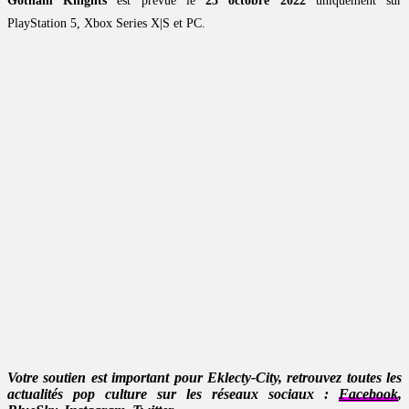
Gotham Knights
est prévue le
25 octobre 2022
uniquement sur
PlayStation 5, Xbox Series X|S et PC.
Votre soutien est important pour Eklecty-City, retrouvez toutes les
actualités pop culture sur les réseaux sociaux :
Facebook
,