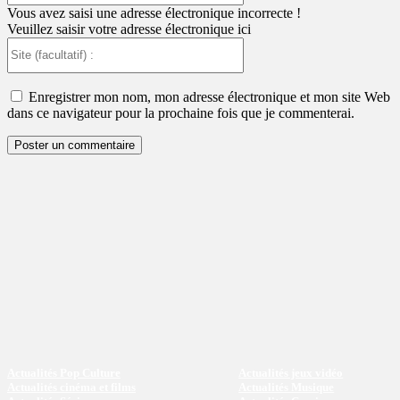
:
Vous avez saisi une adresse électronique incorrecte !
Veuillez saisir votre adresse électronique ici
Site
(facultatif)
:
Enregistrer mon nom, mon adresse électronique et mon site Web
dans ce navigateur pour la prochaine fois que je commenterai.
Actualités Pop Culture
Actualités jeux vidéo
Actualités cinéma et films
Actualités Musique