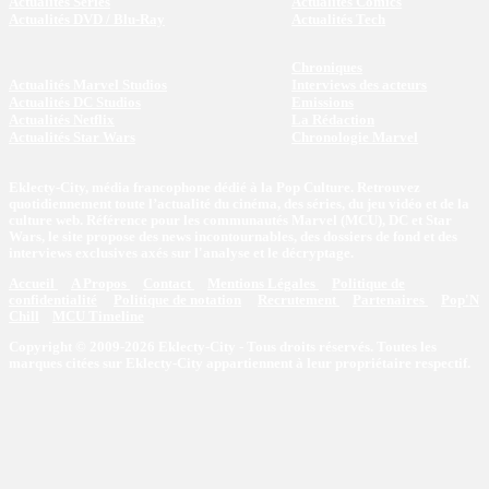
Actualités Séries
Actualités Comics
Actualités DVD / Blu-Ray
Actualités Tech
Chroniques
Actualités Marvel Studios
Interviews des acteurs
Actualités DC Studios
Emissions
Actualités Netflix
La Rédaction
Actualités Star Wars
Chronologie Marvel
Eklecty-City, média francophone dédié à la Pop Culture. Retrouvez
quotidiennement toute l’actualité du cinéma, des séries, du jeu vidéo et de la
culture web. Référence pour les communautés Marvel (MCU), DC et Star
Wars, le site propose des news incontournables, des dossiers de fond et des
interviews exclusives axés sur l'analyse et le décryptage.
Accueil
A Propos
Contact
Mentions Légales
Politique de
confidentialité
Politique de notation
Recrutement
Partenaires
Pop'N
Chill
MCU Timeline
Copyright © 2009-2026 Eklecty-City - Tous droits réservés. Toutes les
marques citées sur Eklecty-City appartiennent à leur propriétaire respectif.