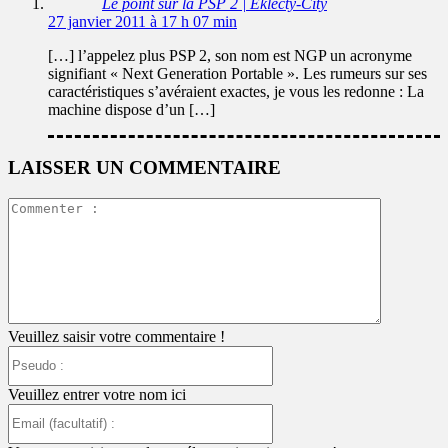
Le point sur la PSP 2 | Eklecty-City
27 janvier 2011 à 17 h 07 min
[…] l’appelez plus PSP 2, son nom est NGP un acronyme
signifiant « Next Generation Portable ». Les rumeurs sur ses
caractéristiques s’avéraient exactes, je vous les redonne : La
machine dispose d’un […]
LAISSER UN COMMENTAIRE
Commente
:
Veuillez saisir votre commentaire !
Pseudo
:
Veuillez entrer votre nom ici
Email
(facultatif)
: