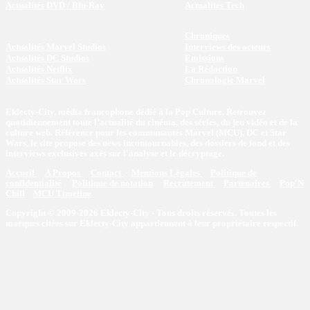
Actualités DVD / Blu-Ray
Actualités Tech
Chroniques
Actualités Marvel Studios
Interviews des acteurs
Actualités DC Studios
Emissions
Actualités Netflix
La Rédaction
Actualités Star Wars
Chronologie Marvel
Eklecty-City, média francophone dédié à la Pop Culture. Retrouvez
quotidiennement toute l’actualité du cinéma, des séries, du jeu vidéo et de la
culture web. Référence pour les communautés Marvel (MCU), DC et Star
Wars, le site propose des news incontournables, des dossiers de fond et des
interviews exclusives axés sur l'analyse et le décryptage.
Accueil
A Propos
Contact
Mentions Légales
Politique de
confidentialité
Politique de notation
Recrutement
Partenaires
Pop'N
Chill
MCU Timeline
Copyright © 2009-2026 Eklecty-City - Tous droits réservés. Toutes les
marques citées sur Eklecty-City appartiennent à leur propriétaire respectif.