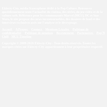
Eklecty-City, média francophone dédié à la Pop Culture. Retrouvez
quotidiennement toute l’actualité du cinéma, des séries, du jeu vidéo et de la
culture web. Référence pour les communautés Marvel (MCU), DC et Star
Wars, le site propose des news incontournables, des dossiers de fond et des
interviews exclusives axés sur l'analyse et le décryptage.
Accueil
A Propos
Contact
Mentions Légales
Politique de
confidentialité
Politique de notation
Recrutement
Partenaires
Pop'N
Chill
MCU Timeline
Copyright © 2009-2026 Eklecty-City - Tous droits réservés. Toutes les
marques citées sur Eklecty-City appartiennent à leur propriétaire respectif.