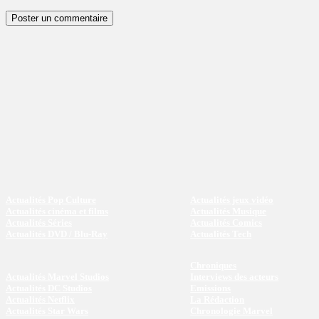
Actualités Pop Culture
Actualités jeux vidéo
Actualités cinéma et films
Actualités Musique
Actualités Séries
Actualités Comics
Actualités DVD / Blu-Ray
Actualités Tech
Chroniques
Actualités Marvel Studios
Interviews des acteurs
Actualités DC Studios
Emissions
Actualités Netflix
La Rédaction
Actualités Star Wars
Chronologie Marvel