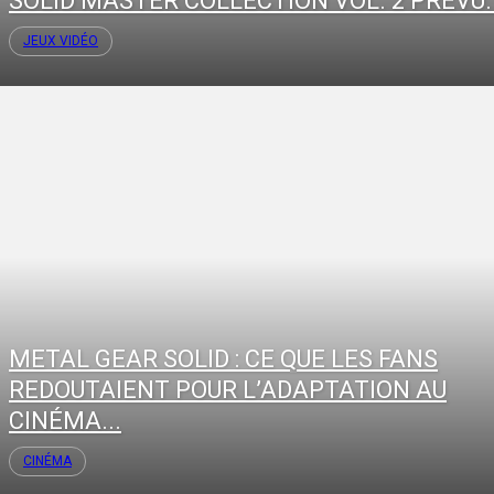
SOLID MASTER COLLECTION VOL. 2 PRÉVU..
JEUX VIDÉO
METAL GEAR SOLID : CE QUE LES FANS
REDOUTAIENT POUR L’ADAPTATION AU
CINÉMA...
CINÉMA