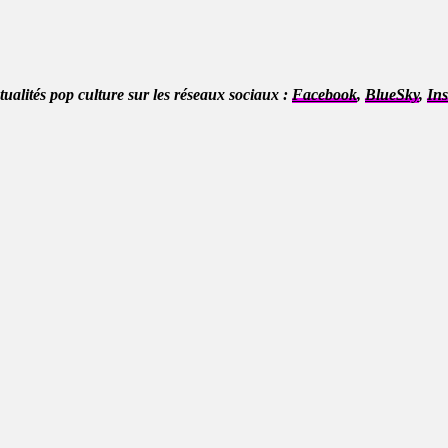
ctualités pop culture sur les réseaux sociaux :
Facebook
,
BlueSky
,
In