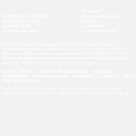
Chroniques
Actualités Marvel Studios
Interviews des acteurs
Actualités DC Studios
Emissions
Actualités Netflix
La Rédaction
Actualités Star Wars
Chronologie Marvel
Eklecty-City, média francophone dédié à la Pop Culture. Retrouvez
quotidiennement toute l’actualité du cinéma, des séries, du jeu vidéo et de la
culture web. Référence pour les communautés Marvel (MCU), DC et Star
Wars, le site propose des news incontournables, des dossiers de fond et des
interviews exclusives axés sur l'analyse et le décryptage.
Accueil
A Propos
Contact
Mentions Légales
Politique de
confidentialité
Politique de notation
Recrutement
Partenaires
Pop'N
Chill
MCU Timeline
Copyright © 2009-2026 Eklecty-City - Tous droits réservés. Toutes les
marques citées sur Eklecty-City appartiennent à leur propriétaire respectif.