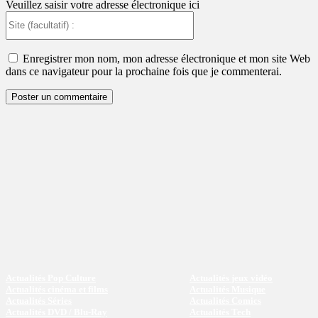
Veuillez saisir votre adresse électronique ici
Site
(facultatif)
:
Enregistrer mon nom, mon adresse électronique et mon site Web
dans ce navigateur pour la prochaine fois que je commenterai.
Actualités Pop Culture
Actualités jeux vidéo
Actualités cinéma et films
Actualités Musique
Actualités Séries
Actualités Comics
Actualités DVD / Blu-Ray
Actualités Tech