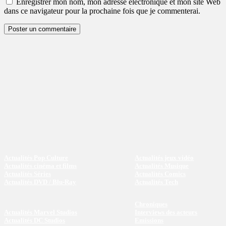
Enregistrer mon nom, mon adresse électronique et mon site Web
dans ce navigateur pour la prochaine fois que je commenterai.
Actualités Pop Culture
Actualités jeux vidéo
Actualités cinéma et films
Actualités Musique
Actualités Séries
Actualités Comics
Actualités DVD / Blu-Ray
Actualités Tech
Chroniques
Actualités Marvel Studios
Interviews des acteurs
Actualités DC Studios
Emissions