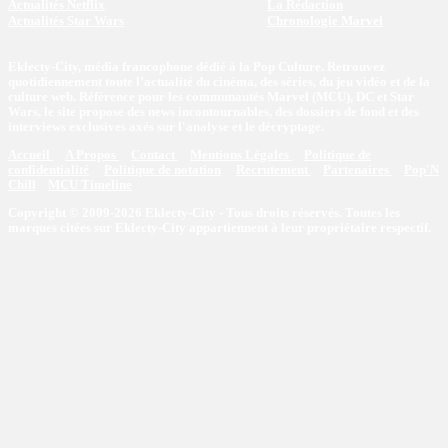
Actualités Netflix
La Rédaction
Actualités Star Wars
Chronologie Marvel
Eklecty-City, média francophone dédié à la Pop Culture. Retrouvez
quotidiennement toute l’actualité du cinéma, des séries, du jeu vidéo et de la
culture web. Référence pour les communautés Marvel (MCU), DC et Star
Wars, le site propose des news incontournables, des dossiers de fond et des
interviews exclusives axés sur l'analyse et le décryptage.
Accueil
A Propos
Contact
Mentions Légales
Politique de
confidentialité
Politique de notation
Recrutement
Partenaires
Pop'N
Chill
MCU Timeline
Copyright © 2009-2026 Eklecty-City - Tous droits réservés. Toutes les
marques citées sur Eklecty-City appartiennent à leur propriétaire respectif.