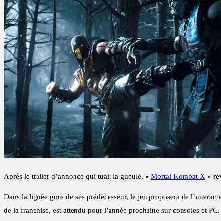
Après le trailer d’annonce qui tuait la gueule, «
Mortal Kombat X
» re
Dans la lignée gore de ses prédécesseur, le jeu proposera de l’interac
de la franchise, est attendu pour l’année prochaine sur consoles et PC.