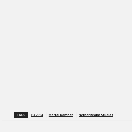
TAGS
E3 2014
Mortal Kombat
NetherRealm Studios