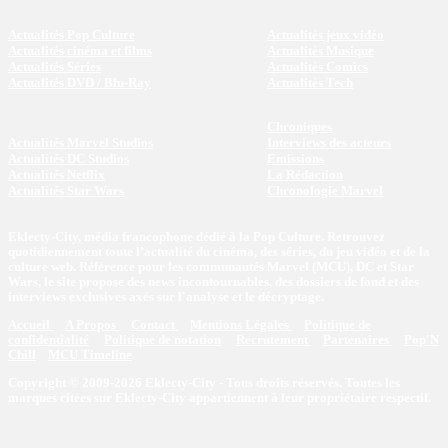
Actualités Pop Culture
Actualités jeux vidéo
Actualités cinéma et films
Actualités Musique
Actualités Séries
Actualités Comics
Actualités DVD / Blu-Ray
Actualités Tech
Chroniques
Actualités Marvel Studios
Interviews des acteurs
Actualités DC Studios
Emissions
Actualités Netflix
La Rédaction
Actualités Star Wars
Chronologie Marvel
Eklecty-City, média francophone dédié à la Pop Culture. Retrouvez
quotidiennement toute l’actualité du cinéma, des séries, du jeu vidéo et de la
culture web. Référence pour les communautés Marvel (MCU), DC et Star
Wars, le site propose des news incontournables, des dossiers de fond et des
interviews exclusives axés sur l'analyse et le décryptage.
Accueil
A Propos
Contact
Mentions Légales
Politique de
confidentialité
Politique de notation
Recrutement
Partenaires
Pop'N
Chill
MCU Timeline
Copyright © 2009-2026 Eklecty-City - Tous droits réservés. Toutes les
marques citées sur Eklecty-City appartiennent à leur propriétaire respectif.