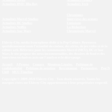
Actualités DVD / Blu-Ray
Actualités Tech
Chroniques
Actualités Marvel Studios
Interviews des acteurs
Actualités DC Studios
Emissions
Actualités Netflix
La Rédaction
Actualités Star Wars
Chronologie Marvel
Eklecty-City, média francophone dédié à la Pop Culture. Retrouvez
quotidiennement toute l’actualité du cinéma, des séries, du jeu vidéo et de la
culture web. Référence pour les communautés Marvel (MCU), DC et Star
Wars, le site propose des news incontournables, des dossiers de fond et des
interviews exclusives axés sur l'analyse et le décryptage.
Accueil
A Propos
Contact
Mentions Légales
Politique de
confidentialité
Politique de notation
Recrutement
Partenaires
Pop'N
Chill
MCU Timeline
Copyright © 2009-2026 Eklecty-City - Tous droits réservés. Toutes les
marques citées sur Eklecty-City appartiennent à leur propriétaire respectif.