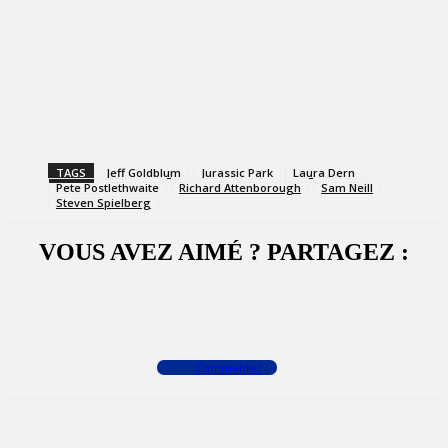
TAGS
Jeff Goldblum
Jurassic Park
Laura Dern
Pete Postlethwaite
Richard Attenborough
Sam Neill
Steven Spielberg
VOUS AVEZ AIMÉ ? PARTAGEZ :
Facebook
X
WhatsApp
Commenter