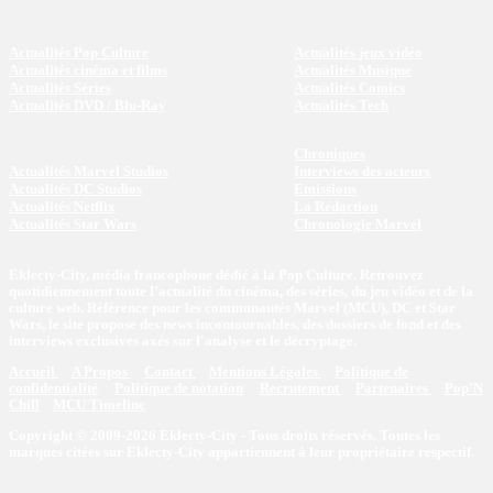
Actualités Pop Culture
Actualités jeux vidéo
Actualités cinéma et films
Actualités Musique
Actualités Séries
Actualités Comics
Actualités DVD / Blu-Ray
Actualités Tech
Chroniques
Actualités Marvel Studios
Interviews des acteurs
Actualités DC Studios
Emissions
Actualités Netflix
La Rédaction
Actualités Star Wars
Chronologie Marvel
Eklecty-City, média francophone dédié à la Pop Culture. Retrouvez
quotidiennement toute l’actualité du cinéma, des séries, du jeu vidéo et de la
culture web. Référence pour les communautés Marvel (MCU), DC et Star
Wars, le site propose des news incontournables, des dossiers de fond et des
interviews exclusives axés sur l'analyse et le décryptage.
Accueil
A Propos
Contact
Mentions Légales
Politique de
confidentialité
Politique de notation
Recrutement
Partenaires
Pop'N
Chill
MCU Timeline
Copyright © 2009-2026 Eklecty-City - Tous droits réservés. Toutes les
marques citées sur Eklecty-City appartiennent à leur propriétaire respectif.