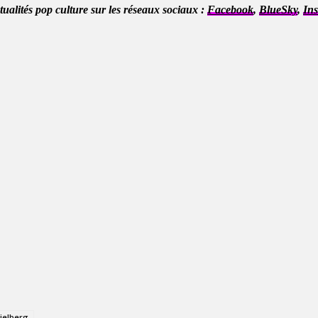
ctualités pop culture sur les réseaux sociaux :
Facebook
,
BlueSky
,
In
ielberg