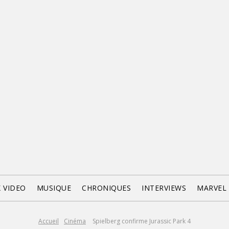
X VIDEO
MUSIQUE
CHRONIQUES
INTERVIEWS
MARVEL
Accueil
Cinéma
Spielberg confirme Jurassic Park 4