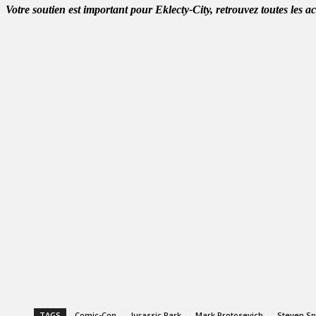
Votre soutien est important pour Eklecty-City, retrouvez toutes les a
TAGS
Comic-Con
Jurassic Park
Mark Protosevich
Steven Sp