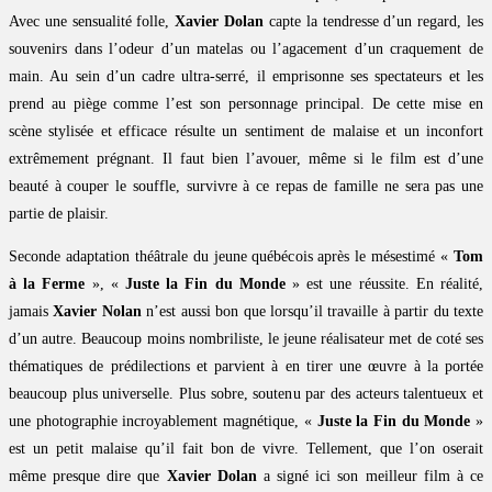
Avec une sensualité folle,
Xavier Dolan
capte la tendresse d’un regard, les
souvenirs dans l’odeur d’un matelas ou l’agacement d’un craquement de
main. Au sein d’un cadre ultra-serré, il emprisonne ses spectateurs et les
prend au piège comme l’est son personnage principal. De cette mise en
scène stylisée et efficace résulte un sentiment de malaise et un inconfort
extrêmement prégnant. Il faut bien l’avouer, même si le film est d’une
beauté à couper le souffle, survivre à ce repas de famille ne sera pas une
partie de plaisir.
Seconde adaptation théâtrale du jeune québécois après le mésestimé «
Tom
à la Ferme
», «
Juste la Fin du Monde
» est une réussite. En réalité,
jamais
Xavier Nolan
n’est aussi bon que lorsqu’il travaille à partir du texte
d’un autre. Beaucoup moins nombriliste, le jeune réalisateur met de coté ses
thématiques de prédilections et parvient à en tirer une œuvre à la portée
beaucoup plus universelle. Plus sobre, soutenu par des acteurs talentueux et
une photographie incroyablement magnétique, «
Juste la Fin du Monde
»
est un petit malaise qu’il fait bon de vivre. Tellement, que l’on oserait
même presque dire que
Xavier Dolan
a signé ici son meilleur film à ce