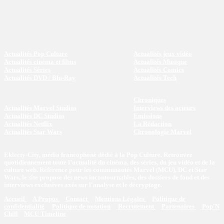
Actualités Pop Culture
Actualités jeux vidéo
Actualités cinéma et films
Actualités Musique
Actualités Séries
Actualités Comics
Actualités DVD / Blu-Ray
Actualités Tech
Chroniques
Actualités Marvel Studios
Interviews des acteurs
Actualités DC Studios
Emissions
Actualités Netflix
La Rédaction
Actualités Star Wars
Chronologie Marvel
Eklecty-City, média francophone dédié à la Pop Culture. Retrouvez
quotidiennement toute l’actualité du cinéma, des séries, du jeu vidéo et de la
culture web. Référence pour les communautés Marvel (MCU), DC et Star
Wars, le site propose des news incontournables, des dossiers de fond et des
interviews exclusives axés sur l'analyse et le décryptage.
Accueil
A Propos
Contact
Mentions Légales
Politique de
confidentialité
Politique de notation
Recrutement
Partenaires
Pop'N
Chill
MCU Timeline