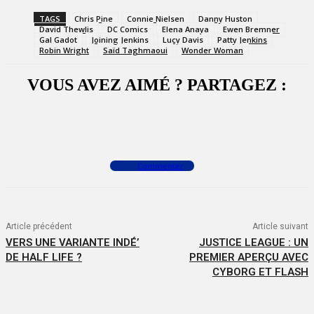
TAGS
Chris Pine
Connie Nielsen
Danny Huston
David Thewlis
DC Comics
Elena Anaya
Ewen Bremner
Gal Gadot
Joining Jenkins
Lucy Davis
Patty Jenkins
Robin Wright
Saïd Taghmaoui
Wonder Woman
VOUS AVEZ AIMÉ ? PARTAGEZ :
Facebook
X
WhatsApp
Commenter
Article précédent
Article suivant
VERS UNE VARIANTE INDÉ’
JUSTICE LEAGUE : UN
DE HALF LIFE ?
PREMIER APERÇU AVEC
CYBORG ET FLASH