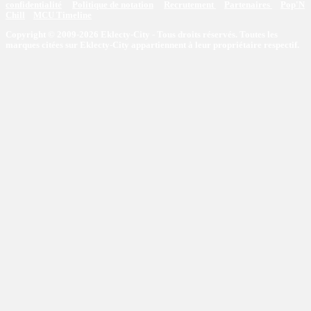
confidentialité
Politique de notation
Recrutement
Partenaires
Pop'N
Chill
MCU Timeline
Copyright © 2009-2026 Eklecty-City - Tous droits réservés. Toutes les
marques citées sur Eklecty-City appartiennent à leur propriétaire respectif.