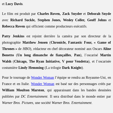
et
Lucy Davis
.
Le film est produit par
Charles Roven, Zack Snyder
et
Deborah Snyde
avec
Richard Suckle, Stephen Jones, Wesley Coller, Geoff Johns
et
Rebecca Roven
qui officient comme producteurs exécutifs.
Patty Jenkins
est rejoint derrière la caméra par son directeur de la
photographie
Matthew Jensen
(
Chronicle, Fantastic Four, « Game of
Thrones »
de
HBO
), rédacteur en chef décorateur nominé aux Oscars
Aline
Bonetto
(
Un long dimanche de fiançailles
,
Pan
), l’oscarisé
Martin
Walsh
(
Chicago, The Ryan Initiative, V pour Vendetta
), et l’oscarisée
costumière
Lindy Hemming
(La trilogie
Dark Knight
).
Pour le tournage de
Wonder Woman
l’équipe se rendra au Royaume-Uni, en
France et en Italie.
Wonder Woman
est basé sur des personnages créés par
William Moulton Marston
, qui apparaissant dans les bandes dessinées
publiées par
DC Entertainment
. Il sera distribué dans le monde entier par
Warner Bros. Pictures
, une société
Warner Bros. Entertainment
.