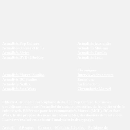
Actualités Pop Culture
Actualités jeux vidéo
Actualités cinéma et films
Actualités Musique
Actualités Séries
Actualités Comics
Actualités DVD / Blu-Ray
Actualités Tech
Chroniques
Actualités Marvel Studios
Interviews des acteurs
Actualités DC Studios
Emissions
Actualités Netflix
La Rédaction
Actualités Star Wars
Chronologie Marvel
Eklecty-City, média francophone dédié à la Pop Culture. Retrouvez
quotidiennement toute l’actualité du cinéma, des séries, du jeu vidéo et de la
culture web. Référence pour les communautés Marvel (MCU), DC et Star
Wars, le site propose des news incontournables, des dossiers de fond et des
interviews exclusives axés sur l'analyse et le décryptage.
Accueil
A Propos
Contact
Mentions Légales
Politique de