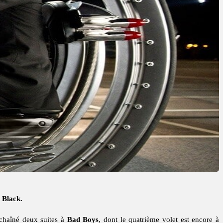
 Black.
nchaîné deux suites à
Bad Boys
, dont le quatrième volet est encore à