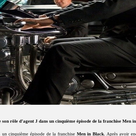
 son rôle d’agent J dans un cinquième épisode de la franchise Men in
s un cinquième épisode de la franchise
Men in Black
. Après avoir e