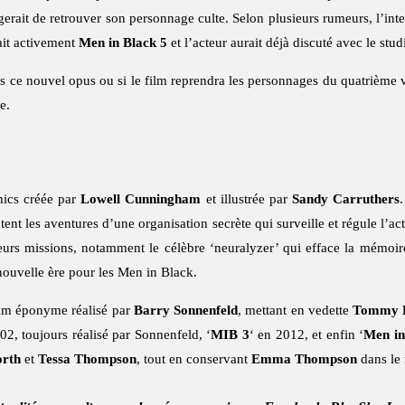
agerait de retrouver son personnage culte. Selon plusieurs rumeurs, l’int
ait activement
Men in Black 5
et l’acteur aurait déjà discuté avec le stu
s ce nouvel opus ou si le film reprendra les personnages du quatrième 
e.
mics créée par
Lowell Cunningham
et illustrée par
Sandy Carruthers
ent les aventures d’une organisation secrète qui surveille et régule l’act
leurs missions, notamment le célèbre ‘neuralyzer’ qui efface la mémoir
nouvelle ère pour les Men in Black.
ilm éponyme réalisé par
Barry Sonnenfeld
, mettant en vedette
Tommy L
02, toujours réalisé par Sonnenfeld, ‘
MIB 3
‘ en 2012, et enfin ‘
Men in
rth
et
Tessa Thompson
, tout en conservant
Emma Thompson
dans le 