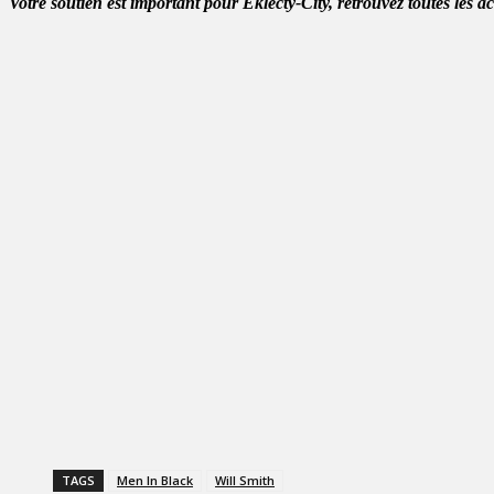
Votre soutien est important pour Eklecty-City, retrouvez toutes les a
TAGS
Men In Black
Will Smith