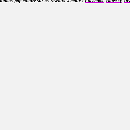
ctualités pop culture sur les réseaux sociaux :
Facebook
,
BlueSky
,
In