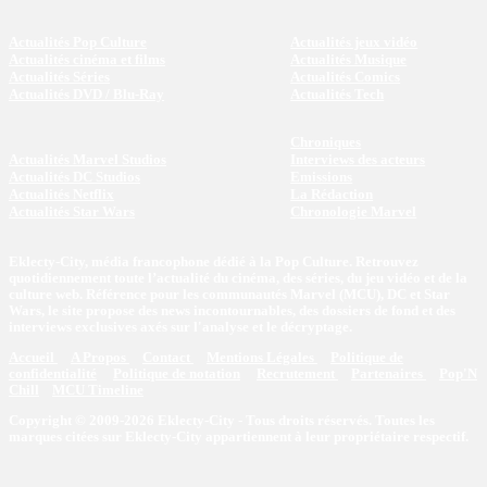
Actualités Pop Culture
Actualités jeux vidéo
Actualités cinéma et films
Actualités Musique
Actualités Séries
Actualités Comics
Actualités DVD / Blu-Ray
Actualités Tech
Chroniques
Actualités Marvel Studios
Interviews des acteurs
Actualités DC Studios
Emissions
Actualités Netflix
La Rédaction
Actualités Star Wars
Chronologie Marvel
Eklecty-City, média francophone dédié à la Pop Culture. Retrouvez
quotidiennement toute l’actualité du cinéma, des séries, du jeu vidéo et de la
culture web. Référence pour les communautés Marvel (MCU), DC et Star
Wars, le site propose des news incontournables, des dossiers de fond et des
interviews exclusives axés sur l'analyse et le décryptage.
Accueil
A Propos
Contact
Mentions Légales
Politique de
confidentialité
Politique de notation
Recrutement
Partenaires
Pop'N
Chill
MCU Timeline
Copyright © 2009-2026 Eklecty-City - Tous droits réservés. Toutes les
marques citées sur Eklecty-City appartiennent à leur propriétaire respectif.