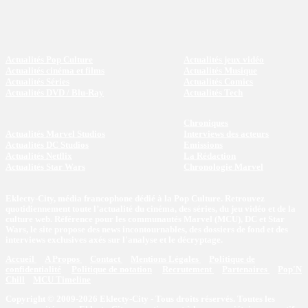
Actualités Pop Culture
Actualités jeux vidéo
Actualités cinéma et films
Actualités Musique
Actualités Séries
Actualités Comics
Actualités DVD / Blu-Ray
Actualités Tech
Chroniques
Actualités Marvel Studios
Interviews des acteurs
Actualités DC Studios
Emissions
Actualités Netflix
La Rédaction
Actualités Star Wars
Chronologie Marvel
Eklecty-City, média francophone dédié à la Pop Culture. Retrouvez
quotidiennement toute l’actualité du cinéma, des séries, du jeu vidéo et de la
culture web. Référence pour les communautés Marvel (MCU), DC et Star
Wars, le site propose des news incontournables, des dossiers de fond et des
interviews exclusives axés sur l'analyse et le décryptage.
Accueil
A Propos
Contact
Mentions Légales
Politique de
confidentialité
Politique de notation
Recrutement
Partenaires
Pop'N
Chill
MCU Timeline
Copyright © 2009-2026 Eklecty-City - Tous droits réservés. Toutes les