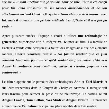
déclare «
Il était l’acteur que je voulais pour ce rôle. Tout a été conçu
pour lui. Cela s’inspirait de ses racines amérindiennes et de son
attachement au Sud-Ouest.
» Il ajoute «
Nous étions prêts à tourner avec
lui, mais il traversait une période médicale très difficile et il n’a pas pu
venir.
»
Après plusieurs années, l’équipe a choisi d’utiliser
une technologie de
génération numérique
afin d’intégrer
Val Kilmer
au film. La famille de
l’acteur a validé cette décision et a fourni des images ainsi que des éléments
sonores.
Coerte Voorhees
précise «
Sa famille répétait que ce film
comptait beaucoup pour lui et qu’il voulait en faire partie. Cela m’a
donné la confiance pour continuer, même si certains jugeront cela
controversé.
»
Le film s’appuie sur le parcours des archéologues
Ann
et
Earl Morris
et
sur leurs recherches dans le Canyon de Chelly en Arizona. L’intrigue suit
leurs travaux pour retracer le passé du peuple Navajo. Le casting réunit
Abigail Lawrie
,
Tom Felton
,
Wes Studi
et
Abigail Breslin
. La présence
numérique de
Val Kilmer
occupe une place notable dans l’ensemble.