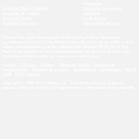
Chroniques
Actualités Marvel Studios
Interviews des acteurs
Actualités DC Studios
Emissions
Actualités Netflix
La Rédaction
Actualités Star Wars
Chronologie Marvel
Eklecty-City, média francophone dédié à la Pop Culture. Retrouvez
quotidiennement toute l’actualité du cinéma, des séries, du jeu vidéo et de la
culture web. Référence pour les communautés Marvel (MCU), DC et Star
Wars, le site propose des news incontournables, des dossiers de fond et des
interviews exclusives axés sur l'analyse et le décryptage.
Accueil
A Propos
Contact
Mentions Légales
Politique de
confidentialité
Politique de notation
Recrutement
Partenaires
Pop'N
Chill
MCU Timeline
Copyright © 2009-2026 Eklecty-City - Tous droits réservés. Toutes les
marques citées sur Eklecty-City appartiennent à leur propriétaire respectif.