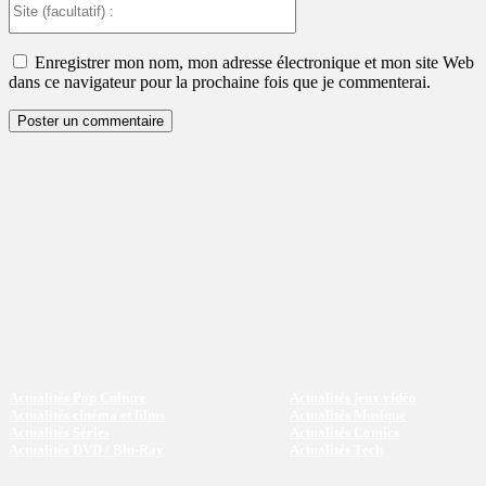
(facultatif)
:
Enregistrer mon nom, mon adresse électronique et mon site Web
dans ce navigateur pour la prochaine fois que je commenterai.
Actualités Pop Culture
Actualités jeux vidéo
Actualités cinéma et films
Actualités Musique
Actualités Séries
Actualités Comics
Actualités DVD / Blu-Ray
Actualités Tech