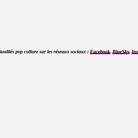
ctualités pop culture sur les réseaux sociaux :
Facebook
,
BlueSky
,
In