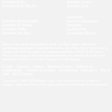
Actualités Séries
Actualités Comics
Actualités DVD / Blu-Ray
Actualités Tech
Chroniques
Actualités Marvel Studios
Interviews des acteurs
Actualités DC Studios
Emissions
Actualités Netflix
La Rédaction
Actualités Star Wars
Chronologie Marvel
Eklecty-City, média francophone dédié à la Pop Culture. Retrouvez
quotidiennement toute l’actualité du cinéma, des séries, du jeu vidéo et de la
culture web. Référence pour les communautés Marvel (MCU), DC et Star
Wars, le site propose des news incontournables, des dossiers de fond et des
interviews exclusives axés sur l'analyse et le décryptage.
Accueil
A Propos
Contact
Mentions Légales
Politique de
confidentialité
Politique de notation
Recrutement
Partenaires
Pop'N
Chill
MCU Timeline
Copyright © 2009-2026 Eklecty-City - Tous droits réservés. Toutes les
marques citées sur Eklecty-City appartiennent à leur propriétaire respectif.