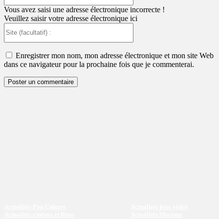
:
Vous avez saisi une adresse électronique incorrecte !
Veuillez saisir votre adresse électronique ici
Site
(facultatif)
:
Enregistrer mon nom, mon adresse électronique et mon site Web
dans ce navigateur pour la prochaine fois que je commenterai.
Actualités Pop Culture
Actualités jeux vidéo
Actualités cinéma et films
Actualités Musique