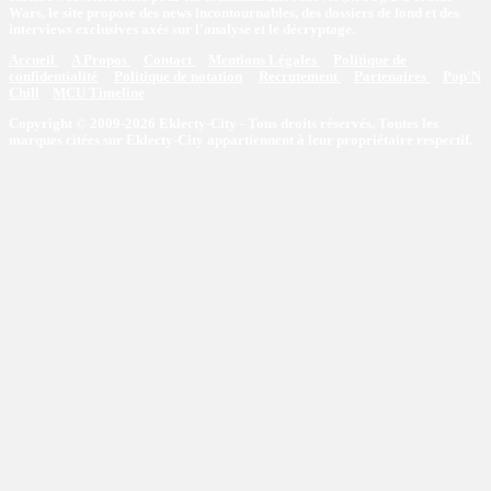
Wars, le site propose des news incontournables, des dossiers de fond et des
interviews exclusives axés sur l'analyse et le décryptage.
Accueil
A Propos
Contact
Mentions Légales
Politique de
confidentialité
Politique de notation
Recrutement
Partenaires
Pop'N
Chill
MCU Timeline
Copyright © 2009-2026 Eklecty-City - Tous droits réservés. Toutes les
marques citées sur Eklecty-City appartiennent à leur propriétaire respectif.