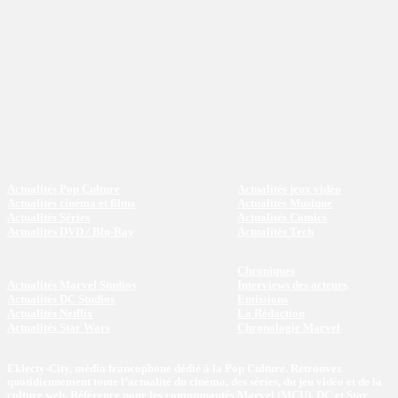
Actualités Pop Culture
Actualités jeux vidéo
Actualités cinéma et films
Actualités Musique
Actualités Séries
Actualités Comics
Actualités DVD / Blu-Ray
Actualités Tech
Chroniques
Actualités Marvel Studios
Interviews des acteurs
Actualités DC Studios
Emissions
Actualités Netflix
La Rédaction
Actualités Star Wars
Chronologie Marvel
Eklecty-City, média francophone dédié à la Pop Culture. Retrouvez
quotidiennement toute l’actualité du cinéma, des séries, du jeu vidéo et de la
culture web. Référence pour les communautés Marvel (MCU), DC et Star