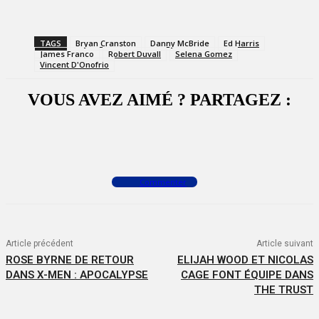
TAGS
Bryan Cranston
Danny McBride
Ed Harris
James Franco
Robert Duvall
Selena Gomez
Vincent D'Onofrio
VOUS AVEZ AIMÉ ? PARTAGEZ :
Facebook
X
WhatsApp
Commenter
Article précédent
Article suivant
ROSE BYRNE DE RETOUR
ELIJAH WOOD ET NICOLAS
DANS X-MEN : APOCALYPSE
CAGE FONT ÉQUIPE DANS
THE TRUST