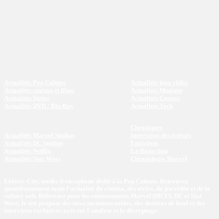
Actualités Pop Culture
Actualités jeux vidéo
Actualités cinéma et films
Actualités Musique
Actualités Séries
Actualités Comics
Actualités DVD / Blu-Ray
Actualités Tech
Chroniques
Actualités Marvel Studios
Interviews des acteurs
Actualités DC Studios
Emissions
Actualités Netflix
La Rédaction
Actualités Star Wars
Chronologie Marvel
Eklecty-City, média francophone dédié à la Pop Culture. Retrouvez
quotidiennement toute l’actualité du cinéma, des séries, du jeu vidéo et de la
culture web. Référence pour les communautés Marvel (MCU), DC et Star
Wars, le site propose des news incontournables, des dossiers de fond et des
interviews exclusives axés sur l'analyse et le décryptage.