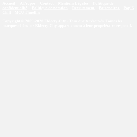
Accueil
A Propos
Contact
Mentions Légales
Politique de
confidentialité
Politique de notation
Recrutement
Partenaires
Pop'N
Chill
MCU Timeline
Copyright © 2009-2026 Eklecty-City - Tous droits réservés. Toutes les
marques citées sur Eklecty-City appartiennent à leur propriétaire respectif.