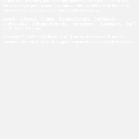
culture web. Référence pour les communautés Marvel (MCU), DC et Star
Wars, le site propose des news incontournables, des dossiers de fond et des
interviews exclusives axés sur l'analyse et le décryptage.
Accueil
A Propos
Contact
Mentions Légales
Politique de
confidentialité
Politique de notation
Recrutement
Partenaires
Pop'N
Chill
MCU Timeline
Copyright © 2009-2026 Eklecty-City - Tous droits réservés. Toutes les
marques citées sur Eklecty-City appartiennent à leur propriétaire respectif.