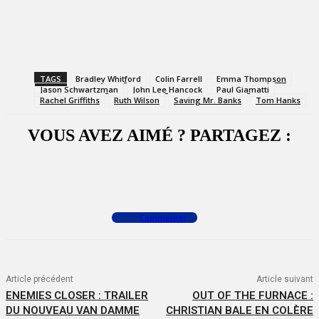
TAGS
Bradley Whitford
Colin Farrell
Emma Thompson
Jason Schwartzman
John Lee Hancock
Paul Giamatti
Rachel Griffiths
Ruth Wilson
Saving Mr. Banks
Tom Hanks
VOUS AVEZ AIMÉ ? PARTAGEZ :
Facebook
X
WhatsApp
Commenter
Article précédent
Article suivant
ENEMIES CLOSER : TRAILER
OUT OF THE FURNACE :
DU NOUVEAU VAN DAMME
CHRISTIAN BALE EN COLÈRE