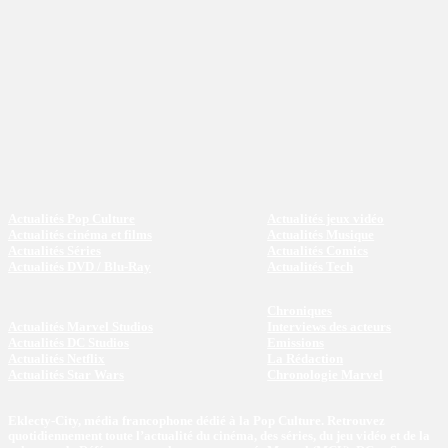
Actualités Pop Culture
Actualités jeux vidéo
Actualités cinéma et films
Actualités Musique
Actualités Séries
Actualités Comics
Actualités DVD / Blu-Ray
Actualités Tech
Chroniques
Actualités Marvel Studios
Interviews des acteurs
Actualités DC Studios
Emissions
Actualités Netflix
La Rédaction
Actualités Star Wars
Chronologie Marvel
Eklecty-City, média francophone dédié à la Pop Culture. Retrouvez
quotidiennement toute l’actualité du cinéma, des séries, du jeu vidéo et de la