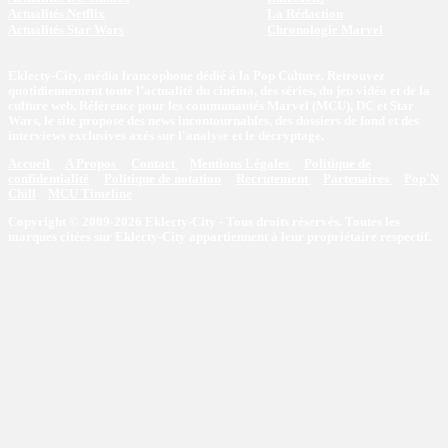
Actualités Netflix
La Rédaction
Actualités Star Wars
Chronologie Marvel
Eklecty-City, média francophone dédié à la Pop Culture. Retrouvez
quotidiennement toute l’actualité du cinéma, des séries, du jeu vidéo et de la
culture web. Référence pour les communautés Marvel (MCU), DC et Star
Wars, le site propose des news incontournables, des dossiers de fond et des
interviews exclusives axés sur l'analyse et le décryptage.
Accueil
A Propos
Contact
Mentions Légales
Politique de
confidentialité
Politique de notation
Recrutement
Partenaires
Pop'N
Chill
MCU Timeline
Copyright © 2009-2026 Eklecty-City - Tous droits réservés. Toutes les
marques citées sur Eklecty-City appartiennent à leur propriétaire respectif.