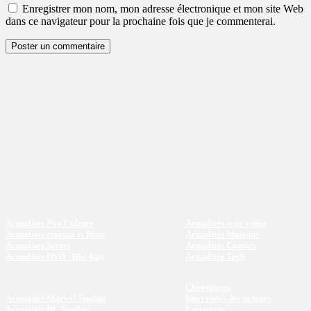
Enregistrer mon nom, mon adresse électronique et mon site Web
dans ce navigateur pour la prochaine fois que je commenterai.
Actualités Pop Culture
Actualités jeux vidéo
Actualités cinéma et films
Actualités Musique
Actualités Séries
Actualités Comics
Actualités DVD / Blu-Ray
Actualités Tech
Chroniques
Actualités Marvel Studios
Interviews des acteurs
Actualités DC Studios
Emissions