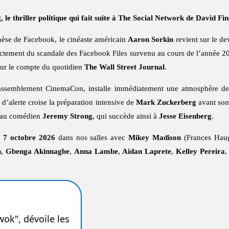
le thriller politique qui fait suite à The Social Network de David Fin
enèse de Facebook, le cinéaste américain
Aaron Sorkin
revient sur le de
rectement du scandale des Facebook Files survenu au cours de l’année 202
pour le compte du quotidien
The Wall Street Journal
.
rassemblement CinemaCon, installe immédiatement une atmosphère de th
d’alerte croise la préparation intensive de
Mark Zuckerberg
avant son 
ce au comédien
Jeremy Strong
, qui succède ainsi à
Jesse Eisenberg
.
e
7 octobre 2026
dans nos salles avec
Mikey Madison
(Frances Hau
n
,
Gbenga Akinnagbe
,
Anna Lambe
,
Aidan Laprete
,
Kelley Pereira