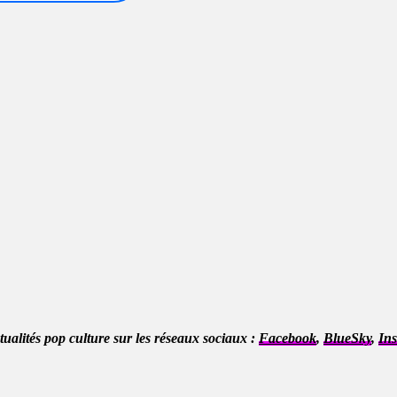
ctualités pop culture sur les réseaux sociaux :
Facebook
,
BlueSky
,
In