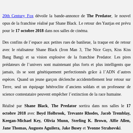
20th Century Fox
dévoile la bande-annonce de
The Predator
, le nouvel
opus de la franchise réalisé par Shane Black. Le retour des Yautjas est prévu
pour le
17 octobre 2018
dans nos salles de cinéma.
Des confins de l’espace aux petites rues de banlieue, la traque est de retour
avec le réalisateur Shane Black (Iron Man 3, The Nice Guys, Kiss Kiss
Bang Bang) et sa vision explosive de la franchise Predator. Les pires
prédateurs de l’univers sont maintenant plus forts et plus intelligents que
jamais, ils se sont génétiquement perfectionnés grâce à l’ADN d’autres
espèces. Quand un jeune garçon déclenche accidentellement leur retour sur
Terre, seul un équipage hétéroclite d’anciens soldats et un professeur de
science contestataire peuvent empêcher l’extinction de la race humaine.
Réalisé par
Shane Black
,
The Predator
sortira dans nos salles le
17
octobre 2018
avec
Boyd Holbrook, Trevante Rhodes, Jacob Tremblay,
Keegan-Michael Key, Olivia Munn, Sterling K. Brown, Alfie Allen,
Jane Thomas, Augusto Aguilera, Jake Busey
et
Yvonne Strahovski
.