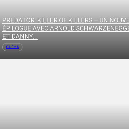
PREDATOR: KILLER OF KILLERS – UN NOUV
ÉPILOGUE AVEC ARNOLD SCHWARZENEGG
ET DANNY...
CINÉMA