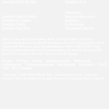
Actualités DVD / Blu-Ray
Actualités Tech
Chroniques
Actualités Marvel Studios
Interviews des acteurs
Actualités DC Studios
Emissions
Actualités Netflix
La Rédaction
Actualités Star Wars
Chronologie Marvel
Eklecty-City, média francophone dédié à la Pop Culture. Retrouvez
quotidiennement toute l’actualité du cinéma, des séries, du jeu vidéo et de la
culture web. Référence pour les communautés Marvel (MCU), DC et Star
Wars, le site propose des news incontournables, des dossiers de fond et des
interviews exclusives axés sur l'analyse et le décryptage.
Accueil
A Propos
Contact
Mentions Légales
Politique de
confidentialité
Politique de notation
Recrutement
Partenaires
Pop'N
Chill
MCU Timeline
Copyright © 2009-2026 Eklecty-City - Tous droits réservés. Toutes les
marques citées sur Eklecty-City appartiennent à leur propriétaire respectif.