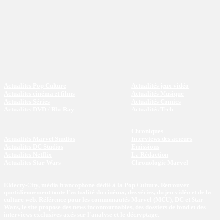
Actualités Pop Culture
Actualités jeux vidéo
Actualités cinéma et films
Actualités Musique
Actualités Séries
Actualités Comics
Actualités DVD / Blu-Ray
Actualités Tech
Chroniques
Actualités Marvel Studios
Interviews des acteurs
Actualités DC Studios
Emissions
Actualités Netflix
La Rédaction
Actualités Star Wars
Chronologie Marvel
Eklecty-City, média francophone dédié à la Pop Culture. Retrouvez
quotidiennement toute l’actualité du cinéma, des séries, du jeu vidéo et de la
culture web. Référence pour les communautés Marvel (MCU), DC et Star
Wars, le site propose des news incontournables, des dossiers de fond et des
interviews exclusives axés sur l'analyse et le décryptage.