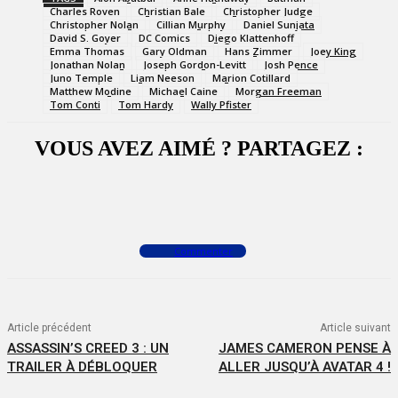
Charles Roven
Christian Bale
Christopher Judge
Christopher Nolan
Cillian Murphy
Daniel Sunjata
David S. Goyer
DC Comics
Diego Klattenhoff
Emma Thomas
Gary Oldman
Hans Zimmer
Joey King
Jonathan Nolan
Joseph Gordon-Levitt
Josh Pence
Juno Temple
Liam Neeson
Marion Cotillard
Matthew Modine
Michael Caine
Morgan Freeman
Tom Conti
Tom Hardy
Wally Pfister
VOUS AVEZ AIMÉ ? PARTAGEZ :
Facebook
X
WhatsApp
Commenter
Article précédent
Article suivant
ASSASSIN’S CREED 3 : UN
JAMES CAMERON PENSE À
TRAILER À DÉBLOQUER
ALLER JUSQU’À AVATAR 4 !