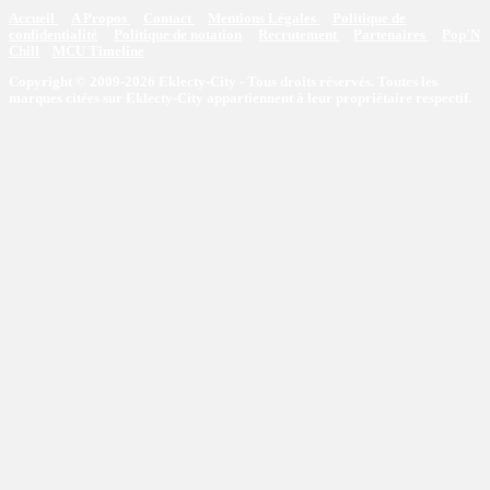
Accueil
A Propos
Contact
Mentions Légales
Politique de
confidentialité
Politique de notation
Recrutement
Partenaires
Pop'N
Chill
MCU Timeline
Copyright © 2009-2026 Eklecty-City - Tous droits réservés. Toutes les
marques citées sur Eklecty-City appartiennent à leur propriétaire respectif.