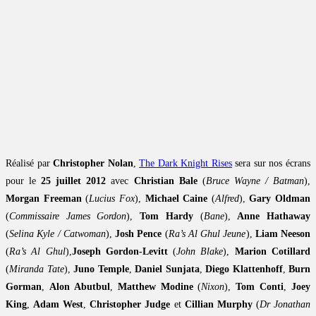
Réalisé par
Christopher Nolan
,
The Dark Knight Rises
sera sur nos écrans
pour le
25 juillet 2012
avec
Christian Bale
(
Bruce Wayne / Batman
),
Morgan Freeman
(
Lucius Fox
),
Michael Caine
(
Alfred
),
Gary Oldman
(
Commissaire James Gordon
),
Tom Hardy
(
Bane
),
Anne Hathaway
(
Selina Kyle / Catwoman
),
Josh Pence
(
Ra’s Al Ghul Jeune
),
Liam Neeson
(
Ra’s Al Ghul
),
Joseph Gordon-Levitt
(
John Blake
),
Marion Cotillard
(
Miranda Tate
),
Juno Temple
,
Daniel Sunjata
,
Diego Klattenhoff
,
Burn
Gorman
,
Alon Abutbul
,
Matthew Modine
(
Nixon
),
Tom Conti
,
Joey
King
,
Adam West
,
Christopher Judge
et
Cillian Murphy
(
Dr Jonathan