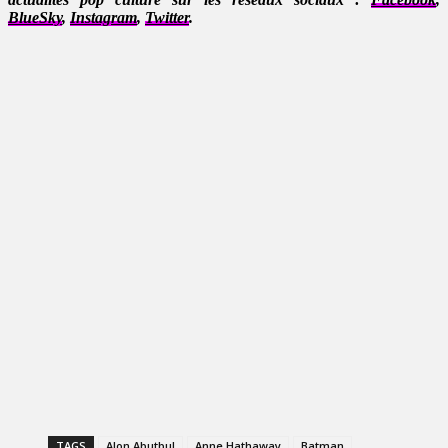
BlueSky
,
Instagram
,
Twitter
.
TAGS
Alon Abutbul
Anne Hathaway
Batman