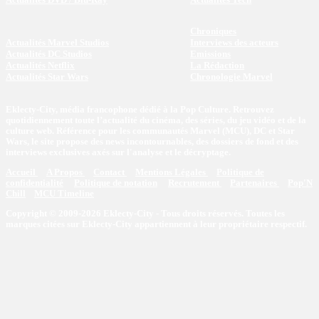
Chroniques
Actualités Marvel Studios
Interviews des acteurs
Actualités DC Studios
Emissions
Actualités Netflix
La Rédaction
Actualités Star Wars
Chronologie Marvel
Eklecty-City, média francophone dédié à la Pop Culture. Retrouvez
quotidiennement toute l’actualité du cinéma, des séries, du jeu vidéo et de la
culture web. Référence pour les communautés Marvel (MCU), DC et Star
Wars, le site propose des news incontournables, des dossiers de fond et des
interviews exclusives axés sur l'analyse et le décryptage.
Accueil
A Propos
Contact
Mentions Légales
Politique de
confidentialité
Politique de notation
Recrutement
Partenaires
Pop'N
Chill
MCU Timeline
Copyright © 2009-2026 Eklecty-City - Tous droits réservés. Toutes les
marques citées sur Eklecty-City appartiennent à leur propriétaire respectif.