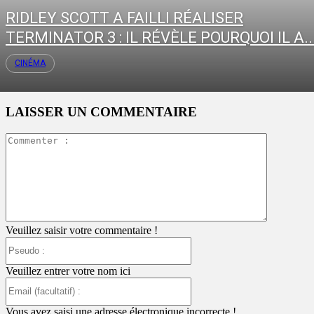
RIDLEY SCOTT A FAILLI RÉALISER
TERMINATOR 3 : IL RÉVÈLE POURQUOI IL A..
CINÉMA
LAISSER UN COMMENTAIRE
Commente
:
Veuillez saisir votre commentaire !
Pseudo
:
Veuillez entrer votre nom ici
Email
(facultatif)
:
Vous avez saisi une adresse électronique incorrecte !