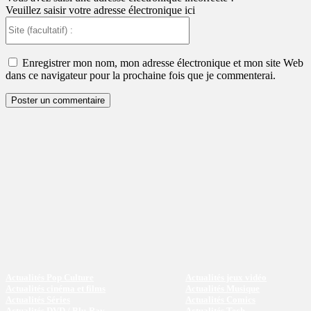
Veuillez saisir votre adresse électronique ici
Site
(facultatif)
:
Enregistrer mon nom, mon adresse électronique et mon site Web
dans ce navigateur pour la prochaine fois que je commenterai.
Actualités Pop Culture
Actualités jeux vidéo
Actualités cinéma et films
Actualités Musique
Actualités Séries
Actualités Comics
Actualités DVD / Blu-Ray
Actualités Tech