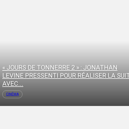
« JOURS DE TONNERRE 2 » : JONATHAN
LEVINE PRESSENTI POUR RÉALISER LA SUI
AVEC...
CINÉMA