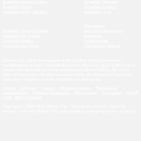
Actualités cinéma et films
Actualités Musique
Actualités Séries
Actualités Comics
Actualités DVD / Blu-Ray
Actualités Tech
Chroniques
Actualités Marvel Studios
Interviews des acteurs
Actualités DC Studios
Emissions
Actualités Netflix
La Rédaction
Actualités Star Wars
Chronologie Marvel
Eklecty-City, média francophone dédié à la Pop Culture. Retrouvez
quotidiennement toute l’actualité du cinéma, des séries, du jeu vidéo et de la
culture web. Référence pour les communautés Marvel (MCU), DC et Star
Wars, le site propose des news incontournables, des dossiers de fond et des
interviews exclusives axés sur l'analyse et le décryptage.
Accueil
A Propos
Contact
Mentions Légales
Politique de
confidentialité
Politique de notation
Recrutement
Partenaires
Pop'N
Chill
MCU Timeline
Copyright © 2009-2026 Eklecty-City - Tous droits réservés. Toutes les
marques citées sur Eklecty-City appartiennent à leur propriétaire respectif.