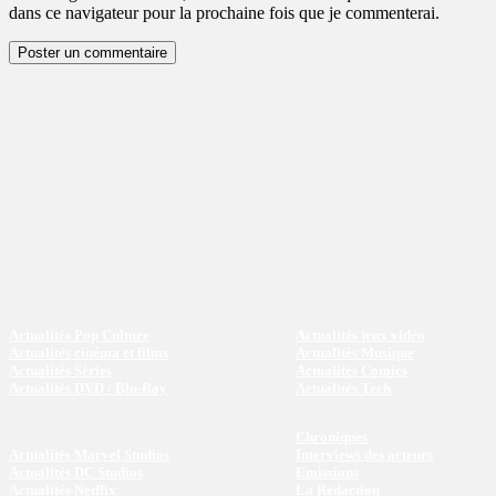
dans ce navigateur pour la prochaine fois que je commenterai.
Actualités Pop Culture
Actualités jeux vidéo
Actualités cinéma et films
Actualités Musique
Actualités Séries
Actualités Comics
Actualités DVD / Blu-Ray
Actualités Tech
Chroniques
Actualités Marvel Studios
Interviews des acteurs
Actualités DC Studios
Emissions
Actualités Netflix
La Rédaction