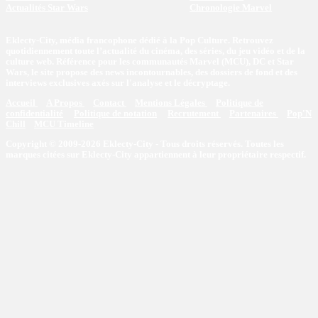
Actualités Star Wars
Chronologie Marvel
Eklecty-City, média francophone dédié à la Pop Culture. Retrouvez
quotidiennement toute l’actualité du cinéma, des séries, du jeu vidéo et de la
culture web. Référence pour les communautés Marvel (MCU), DC et Star
Wars, le site propose des news incontournables, des dossiers de fond et des
interviews exclusives axés sur l'analyse et le décryptage.
Accueil
A Propos
Contact
Mentions Légales
Politique de
confidentialité
Politique de notation
Recrutement
Partenaires
Pop'N
Chill
MCU Timeline
Copyright © 2009-2026 Eklecty-City - Tous droits réservés. Toutes les
marques citées sur Eklecty-City appartiennent à leur propriétaire respectif.