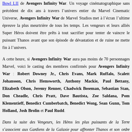
Bowl LII
de
Avengers Infinity War
. Un voyage cinématographique sans
précédent de dix ans à travers l’univers entier du Marvel Cinematic
Universe,
Avengers Infinity War
de Marvel Studios met à l’écran l’ultime
épreuve la plus meurtrière de tous les temps. Les vengeurs et leurs alliés
Super Héros doivent être prêts à tout sacrifier pour tenter de vaincre le
puissant Thanos avant que son épisode de dévastation et de ruine ne mette
fin à l’univers.
A cette heure, si
Avengers Infinity War
aura pas moins de 70 personnages
Marvel, voici le casting des membres confirmés pour
Avengers Infinity
War
:
Robert Downey Jr., Chris Evans, Mark Ruffalo, Scalett
Johansson, Chris Hemsworth, Anthony Mackie, Paul Bettany,
Elizabeth Olson, Jeremy Renner, Chadwick Boseman, Sebastian Stan,
Don Cheadle, Chris Pratt, Dave Bautista, Zoe Saldana, Pom
Klementieff, Benedict Cumberbatch, Benedict Wong, Sean Gunn, Tom
Holland, Josh Brolin
et
Paul Rudd
.
Dans la suite des Vengeurs, les Héros les plus puissants de la Terre
s’associent aux Gardiens de la Galaxie pour affronter Thanos et son ordre