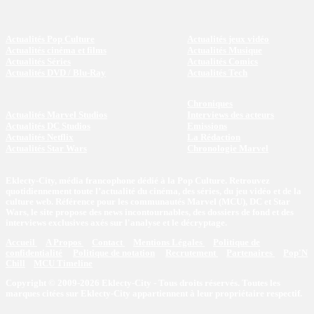
Actualités Pop Culture
Actualités jeux vidéo
Actualités cinéma et films
Actualités Musique
Actualités Séries
Actualités Comics
Actualités DVD / Blu-Ray
Actualités Tech
Chroniques
Actualités Marvel Studios
Interviews des acteurs
Actualités DC Studios
Emissions
Actualités Netflix
La Rédaction
Actualités Star Wars
Chronologie Marvel
Eklecty-City, média francophone dédié à la Pop Culture. Retrouvez
quotidiennement toute l’actualité du cinéma, des séries, du jeu vidéo et de la
culture web. Référence pour les communautés Marvel (MCU), DC et Star
Wars, le site propose des news incontournables, des dossiers de fond et des
interviews exclusives axés sur l'analyse et le décryptage.
Accueil
A Propos
Contact
Mentions Légales
Politique de
confidentialité
Politique de notation
Recrutement
Partenaires
Pop'N
Chill
MCU Timeline
Copyright © 2009-2026 Eklecty-City - Tous droits réservés. Toutes les
marques citées sur Eklecty-City appartiennent à leur propriétaire respectif.