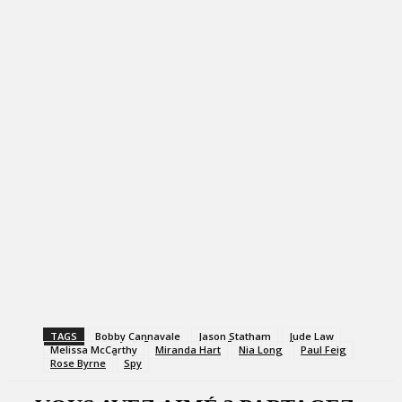
TAGS
Bobby Cannavale
Jason Statham
Jude Law
Melissa McCarthy
Miranda Hart
Nia Long
Paul Feig
Rose Byrne
Spy