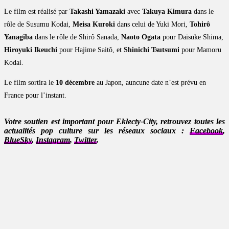
Le film est réalisé par
Takashi Yamazaki
avec
Takuya Kimura
dans le
rôle de Susumu Kodai,
Meisa Kuroki
dans celui de Yuki Mori,
Tohirô
Yanagiba
dans le rôle de Shirô Sanada,
Naoto Ogata
pour Daisuke Shima,
Hiroyuki Ikeuchi
pour Hajime Saitô, et
Shinichi Tsutsumi
pour Mamoru
Kodai.
Le film sortira le
10 décembre
au Japon, auncune date n’est prévu en
France pour l’instant.
Votre soutien est important pour Eklecty-City, retrouvez toutes les
actualités pop culture sur les réseaux sociaux :
Facebook
,
BlueSky
,
Instagram
,
Twitter
.