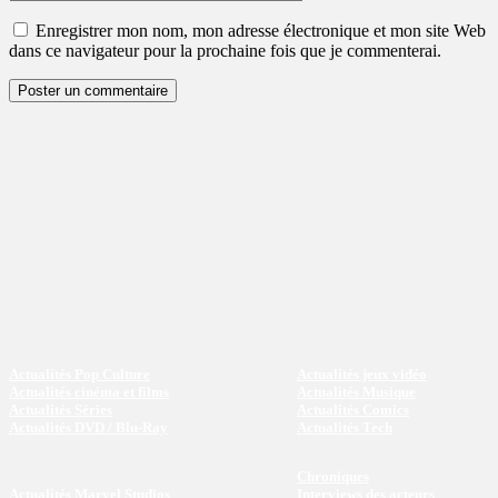
:
Enregistrer mon nom, mon adresse électronique et mon site Web
dans ce navigateur pour la prochaine fois que je commenterai.
Actualités Pop Culture
Actualités jeux vidéo
Actualités cinéma et films
Actualités Musique
Actualités Séries
Actualités Comics
Actualités DVD / Blu-Ray
Actualités Tech
Chroniques
Actualités Marvel Studios
Interviews des acteurs