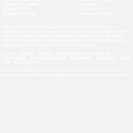
Actualités DC Studios
Emissions
Actualités Netflix
La Rédaction
Actualités Star Wars
Chronologie Marvel
Eklecty-City, média francophone dédié à la Pop Culture. Retrouvez
quotidiennement toute l’actualité du cinéma, des séries, du jeu vidéo et de la
culture web. Référence pour les communautés Marvel (MCU), DC et Star
Wars, le site propose des news incontournables, des dossiers de fond et des
interviews exclusives axés sur l'analyse et le décryptage.
Accueil
A Propos
Contact
Mentions Légales
Politique de
confidentialité
Politique de notation
Recrutement
Partenaires
Pop'N
Chill
MCU Timeline
Copyright © 2009-2026 Eklecty-City - Tous droits réservés. Toutes les
marques citées sur Eklecty-City appartiennent à leur propriétaire respectif.