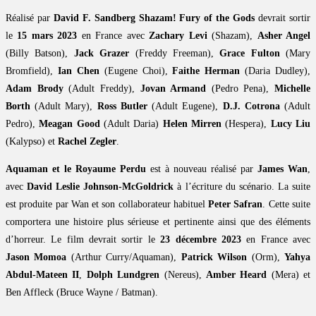
Réalisé par
David F. Sandberg
Shazam! Fury of the Gods
devrait sortir
le
15 mars 2023
en France avec
Zachary Levi
(Shazam),
Asher Angel
(Billy Batson),
Jack Grazer
(Freddy Freeman),
Grace Fulton
(Mary
Bromfield),
Ian Chen
(Eugene Choi),
Faithe Herman
(Daria Dudley),
Adam Brody
(Adult Freddy),
Jovan Armand
(Pedro Pena),
Michelle
Borth
(Adult Mary),
Ross Butler
(Adult Eugene),
D.J. Cotrona
(Adult
Pedro),
Meagan Good
(Adult Daria)
Helen Mirren
(Hespera),
Lucy Liu
(Kalypso) et
Rachel Zegler
.
Aquaman et le Royaume Perdu
est à nouveau réalisé par
James Wan
,
avec
David Leslie Johnson-McGoldrick
à l’écriture du scénario. La suite
est produite par Wan et son collaborateur habituel
Peter Safran
. Cette suite
comportera une histoire plus sérieuse et pertinente ainsi que des éléments
d’horreur. Le film devrait sortir le
23 décembre 2023
en France avec
Jason Momoa
(Arthur Curry/Aquaman),
Patrick Wilson
(Orm),
Yahya
Abdul-Mateen II
,
Dolph Lundgren
(Nereus),
Amber Heard
(Mera) et
Ben Affleck (Bruce Wayne / Batman).