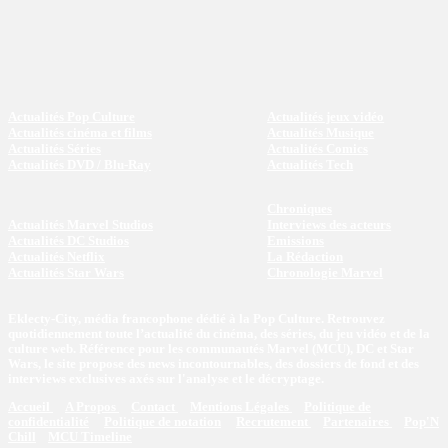
Actualités Pop Culture
Actualités jeux vidéo
Actualités cinéma et films
Actualités Musique
Actualités Séries
Actualités Comics
Actualités DVD / Blu-Ray
Actualités Tech
Chroniques
Actualités Marvel Studios
Interviews des acteurs
Actualités DC Studios
Emissions
Actualités Netflix
La Rédaction
Actualités Star Wars
Chronologie Marvel
Eklecty-City, média francophone dédié à la Pop Culture. Retrouvez
quotidiennement toute l’actualité du cinéma, des séries, du jeu vidéo et de la
culture web. Référence pour les communautés Marvel (MCU), DC et Star
Wars, le site propose des news incontournables, des dossiers de fond et des
interviews exclusives axés sur l'analyse et le décryptage.
Accueil
A Propos
Contact
Mentions Légales
Politique de
confidentialité
Politique de notation
Recrutement
Partenaires
Pop'N
Chill
MCU Timeline