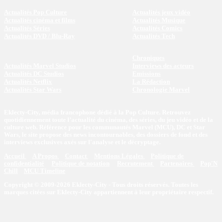
Actualités Pop Culture
Actualités jeux vidéo
Actualités cinéma et films
Actualités Musique
Actualités Séries
Actualités Comics
Actualités DVD / Blu-Ray
Actualités Tech
Chroniques
Actualités Marvel Studios
Interviews des acteurs
Actualités DC Studios
Emissions
Actualités Netflix
La Rédaction
Actualités Star Wars
Chronologie Marvel
Eklecty-City, média francophone dédié à la Pop Culture. Retrouvez
quotidiennement toute l’actualité du cinéma, des séries, du jeu vidéo et de la
culture web. Référence pour les communautés Marvel (MCU), DC et Star
Wars, le site propose des news incontournables, des dossiers de fond et des
interviews exclusives axés sur l'analyse et le décryptage.
Accueil
A Propos
Contact
Mentions Légales
Politique de
confidentialité
Politique de notation
Recrutement
Partenaires
Pop'N
Chill
MCU Timeline
Copyright © 2009-2026 Eklecty-City - Tous droits réservés. Toutes les
marques citées sur Eklecty-City appartiennent à leur propriétaire respectif.